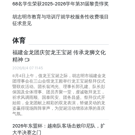
68名学生荣获2025-2026学年第31届黎贵惇奖
胡志明市教育与培训厅就学校服务性收费项目
征求意见
体育
福建金龙团庆贺龙王宝诞 传承龙狮文化
精神
2026/8/4 07:11:45
8月4日上午，值龙王宝诞之际，胡志明市福建金龙
团理事会在三山会馆龙王殿举行龙王宝诞祭拜仪式
暨联欢活动。团长翁鸿光、理事长郭孔建、队长彭
保国及全体理事、团员齐聚一堂，虔诚敬拜龙王，
祈求风调雨顺、国泰民安、团务昌盛。祭拜仪式开
始前，金龙团献上精彩的双龙表演，矫健灵动的龙
姿赢得现场阵阵掌声，为贺诞活动增添浓厚的喜庆
气氛。
2026年东盟杯：越南队客场击败印尼队，扩
大半决赛之门