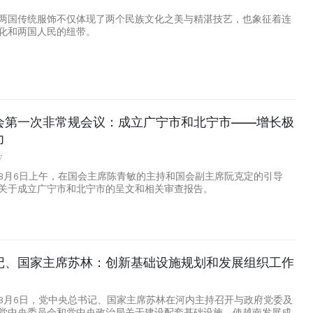
两国传统服饰不仅体现了两个民族文化之美与精湛技艺，也象征着连
化和两国人民的纽带。
会第一次非常规会议：成立广宁市和北宁市——增长极
力
7
8月6日上午，在国会主席陈青敏的主持和国会副主席阮克定的引导
关于成立广宁市和北宁市的呈文和相关审查报告。
记、国家主席苏林：创新基础设施规划和发展组织工作
2
8月6日，党中央总书记、国家主席苏林在河内主持召开与政府党委及
党中央委员会和党中央政治局关于建设配套基础设施，使越南发展成