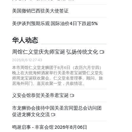
美国撤销巴西驻美大使签证
美伊谈判预期乐观 国际油价4日下跌超5%
华人动态
周馆仁义堂庆先师宝诞 弘扬传统文化
2026/8/6 12:27:43
本市周馆仁义堂龙狮团于8月6日（农历六月廿四）
晚上在大统海鲜酒家举行关圣帝君宝诞暨仁义堂先
师周龙宝诞联欢聚会。仁义堂名誉理事、顾问、旅
居海外同门、嘉宾欢聚一堂，共叙情谊。
义安会馆恭贺关圣帝君宝诞
市龙狮协会接待中国关圣宫同盟总会访问团
促进龙狮文化交流
鸣谢启事 - 丰富会馆 2026年8月06日