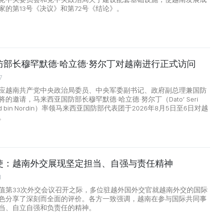
家的第13号《决议》和第72号《结论》。
防部长穆罕默德·哈立德·努尔丁对越南进行正式访问
7
应越南共产党中央政治局委员、中央军委副书记、政府副总理兼国防
的邀请，马来西亚国防部长穆罕默德·哈立德·努尔丁（Dato’ Seri
aled bin Nordin）率领马来西亚国防部代表团于2026年8月5日至6日对越
。
使：越南外交展现坚定担当、自强与责任精神
1
值第33次外交会议召开之际，多位驻越外国外交官就越南外交的国际
色分享了深刻而全面的评价。各方一致强调，越南在参与国际共同事
当、自立自强和负责任的精神。