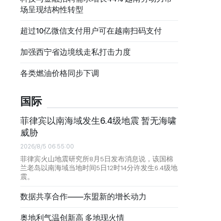
场呈现结构性转型
超过10亿微信支付用户可在越南扫码支付
加强西宁省边境线走私打击力度
各类燃油价格同步下调
国际
菲律宾以南海域发生6.4级地震 暂无海啸
威胁
2026/8/5 06:55:00
菲律宾火山地震研究所8月5日发布消息说，该国棉
兰老岛以南海域当地时间5日12时14分许发生6.4级地
震。
数据共享合作——东盟新的增长动力
奥地利气温创新高 多地现火情