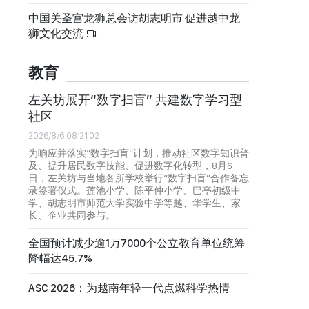
中国关圣宫龙狮总会访胡志明市 促进越中龙
狮文化交流
教育
左关坊展开“数字扫盲” 共建数字学习型
社区
2026/8/6 08:21:02
为响应并落实“数字扫盲”计划，推动社区数字知识普
及、提升居民数字技能、促进数字化转型，8月6
日，左关坊与当地各所学校举行“数字扫盲”合作备忘
录签署仪式。莲池小学、陈平仲小学、巴亭初级中
学、胡志明市师范大学实验中学等越、华学生、家
长、企业共同参与。
全国预计减少逾1万7000个公立教育单位统筹
降幅达45.7%
ASC 2026：为越南年轻一代点燃科学热情