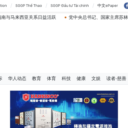
ition
SGGP Thể Thao
SGGP Đầu tư Tài chính
中文ePaper
亚关系日益活跃
党中央总书记、国家主席苏林：建设一部
际
华人动态
教育
体育
科技
健康
文娱
读者-慈善