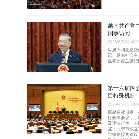
越南共产党
国事访问
2026/8/6 04:48:
应澳大利亚总督
记、越南社会主
亚和新西兰进行
第十六届国
目特殊机制
2026/8/6 03:03:3
据越通社报道，
行全体会议，听
及违法行为、人
宜；北宁市成立
防铁路投资建设