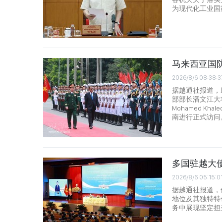
为现代化工业国
马来西亚国
2026/8/6 08:38:3
据越通社报道，
部部长潘文江大将
Mohamed Kh
南进行正式访问
多国驻越大
2026/8/6 05:15:0
据越通社报道，
地位及其独特特
务中展现坚定担