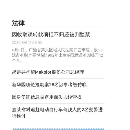
法律
因收取误转款项拒不归还被判监禁
2026/8/6 12:08:52
8月6日，广治省第六区域人民法院开庭审理，以“非
法占有财产罪”判处1992年出生的阮世吕有期徒刑12
个月。
起诉并拘留Mekolor股份公司总经理
新华园项链抢劫案28名涉事者被传唤
因身份证信息被盗用而失去经营权
嘉莱省对追赶电动自行车驾驶人的2名交警进
行检讨