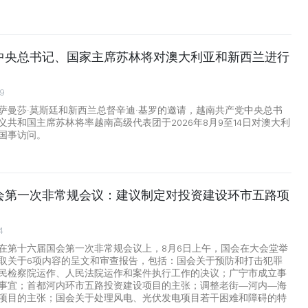
中央总书记、国家主席苏林将对澳大利亚和新西兰进行
29
萨曼莎·莫斯廷和新西兰总督辛迪·基罗的邀请，越南共产党中央总书
义共和国主席苏林将率越南高级代表团于2026年8月9至14日对澳大利
国事访问。
会第一次非常规会议：建议制定对投资建设环市五路项
4
在第十六届国会第一次非常规会议上，8月6日上午，国会在大会堂举
取关于6项内容的呈文和审查报告，包括：国会关于预防和打击犯罪
民检察院运作、人民法院运作和案件执行工作的决议；广宁市成立事
事宜；首都河内环市五路投资建设项目的主张；调整老街—河内—海
项目的主张；国会关于处理风电、光伏发电项目若干困难和障碍的特