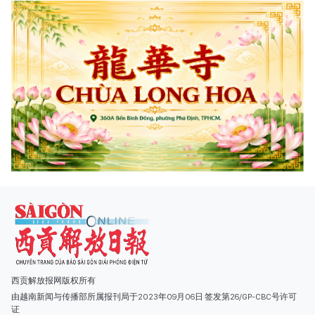
西贡解放报网版权所有
由越南新闻与传播部所属报刊局于2023年09月06日 签发第26/GP-CBC号许可
证
总编辑
: 阮克文
副总编辑
: 阮玉英、范文长、裴氏红霜、张德义、范氏云英、杨文光、阮德显、
阮克强、陈嘉宝
主编
: 阮玉英
社址
: 胡志明市棋盘坊阮氏明开街432-434号
总台
: (028) 39294091 - 转 060
热线
: 096.558.1888
编辑部
: (028) 39294092 - 转 060
电子信箱
: hoavan@sggp.org.vn; quangcaohoavan09@gmail.com