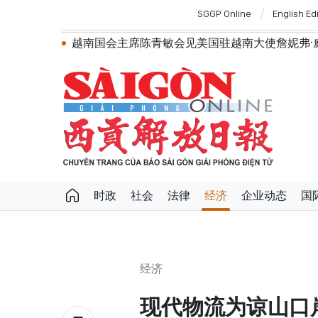
SGGP Online
English Ed
越南国会主席陈青敏会见美国驻越南大使詹妮弗·
越南共产党中央总书记、国家主席苏林将对
政府总理黎明兴：网络安全必须做到“维护系统
越南政府总理黎明兴会见马来西亚国防部长
党中央总书记、国家主席苏林：越南与马来
党中央总书记、国家主席苏林：建设一部科
苏林总书记、国家主席会见东盟国家驻河内
越南国会常务委员会会议：提交国会审议通
政府总理黎明兴：外交部门为构建有利于发
越南第十六届国会第一次非常规会议：主动
时政
社会
法律
经济
企业动态
国
越南第十六届国会第一次非常规会议：健全
越南政府总理黎明兴：抓紧完善落实党中央
第十六届国会第一次非常规会议：大力减少
第十六届国会第一次非常规会议：海关手续
经济
现代物流为谅山口