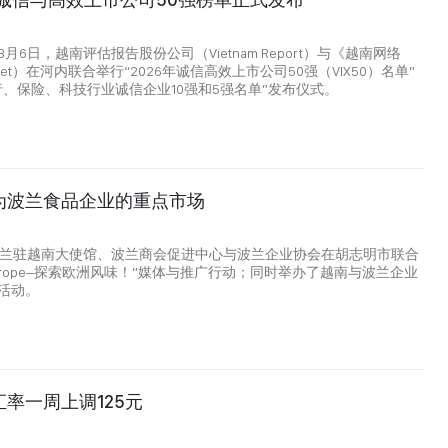
月6日，越南评估报告股份公司（Vietnam Report）与《越南网络
mNet）在河内联合举行“2026年诚信高效上市公司50强（VIX50）名单”
行、保险、科技行业诚信企业10强和5强名单”发布仪式。
为波兰食品企业的重点市场
波兰驻越南大使馆、波兰商会促进中心与波兰企业协会在胡志明市联合
e Europe–探索欧洲风味！”媒体与推广行动；同时举办了越南与波兰企业
活动。
率一周上调125元
8