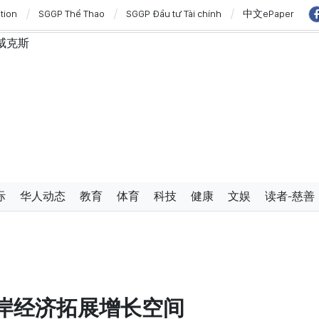
ition
SGGP Thể Thao
SGGP Đầu tư Tài chính
中文ePaper
威克斯
澳大利亚和新西兰进行国事访问
”与“保护人员”紧密结合
西亚关系日益活跃
学严谨、简明精炼、便于执行且具有长远生命力的党章
使节：共同建设团结、自强的东盟共同体
过设立广宁市和北宁市《决议》
展的对外格局作出贡献
防范传统与非传统安全威胁
际
华人动态
教育
体育
科技
健康
文娱
读者-慈善
与新组织架构模式相适应的乡级军事指挥部
三中全会《决议》的行动计划
有条件的经营行业
改革与数字化转型及风险管理相结合
岸经济拓展增长空间