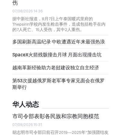
伤
07/08/2026 14:36
据中新社报道，8月7日上午泰国暖武里府的
Thepsirin学校内发生枪击事件，造成包括枪手在内
的7人死亡、15人受伤，其中2人重伤。
多国刷新高温纪录 中欧遭遇近年来最强热浪
SpaceX火箭残骸撞击月球 月面出现撞击坑
越南革新经验助力老挝建设独立自主经济
第53次援越俄罗斯老军事专家见面会在俄罗
斯举行
华人动态
市司令部表彰各民族和宗教同胞模范
07/08/2026 15:31
胡志明市司令部日前召开2019—2025年“加强团结友