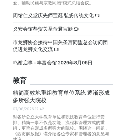
爱、辅助民族与宗教同胞”模式总结会议。
周馆仁义堂庆先师宝诞 弘扬传统文化
义安会馆恭贺关圣帝君宝诞
市龙狮协会接待中国关圣宫同盟总会访问团
促进龙狮文化交流
鸣谢启事 - 丰富会馆 2026年8月06日
教育
精简高效地重组教育单位系统 逐渐形成
多所强大院校
07/08/2026 12:42
对各所公立大学教育单位和职技教育单位进行安
排、精简一事不仅是功能、流程和管理方式的重
组，更旨在形成多所强大的院校。围绕这一问题，
《西贡解放报》谨介绍各位专家和管理者的意见与
建议。