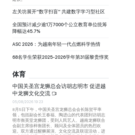
左关坊展开“数字扫盲” 共建数字学习型社区
全国预计减少逾1万7000个公立教育单位统筹
降幅达45.7%
ASC 2026：为越南年轻一代点燃科学热情
68名学生荣获2025-2026学年第31届黎贵惇奖
体育
中国关圣宫龙狮总会访胡志明市 促进越
中龙狮文化交流
05/08/2026 19:23
8月5日下午，中国关圣宫龙狮总会会长陈贺平率
领，包括副会长王春福、陶进山的代表团到访胡志
明市衡英堂龙狮团，受到人民艺人、越南龙狮联合
会副主席徐梓衡团长、顾问及全体团员的热烈欢
迎。双方通过醒狮展演、文化交流及联谊活动，进