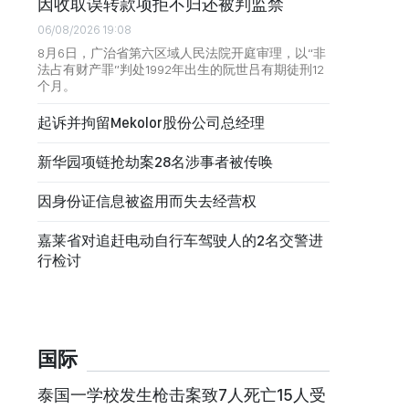
因收取误转款项拒不归还被判监禁
06/08/2026 19:08
8月6日，广治省第六区域人民法院开庭审理，以“非
法占有财产罪”判处1992年出生的阮世吕有期徒刑12
个月。
起诉并拘留Mekolor股份公司总经理
新华园项链抢劫案28名涉事者被传唤
因身份证信息被盗用而失去经营权
嘉莱省对追赶电动自行车驾驶人的2名交警进
行检讨
国际
泰国一学校发生枪击案致7人死亡15人受