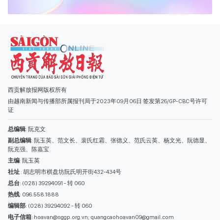
证
总编辑
: 阮克文
副总编辑
: 阮玉英、范文长、裴氏红霜、张德义、范氏云英、杨文光、阮德显、
阮克强、陈嘉宝
主编
: 阮玉英
社址
: 胡志明市棋盘坊阮氏明开街432-434号
总台
: (028) 39294091 - 转 060
热线
: 096.558.1888
编辑部
: (028) 39294092 - 转 060
电子信箱
: hoavan@sggp.org.vn; quangcaohoavan09@gmail.com
广告部
(028) 38334185
quangcaohoavan09@gmail.com;
类别
时事照片
视讯