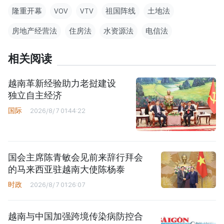
隆重开幕
VOV
VTV
祖国阵线
土地法
房地产经营法
住房法
水资源法
电信法
相关阅读
越南革新经验助力老挝建设
独立自主经济
国际
2026/8/7 01:44:22
国会主席陈青敏会见前来辞行拜会
的马来西亚驻越南大使陈杨泰
时政
2026/8/7 01:26:07
越南与中国加强跨境传染病防控合