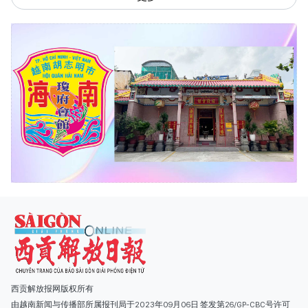
西贡解放报网版权所有
由越南新闻与传播部所属报刊局于2023年09月06日 签发第26/GP-CBC号许可
证
总编辑
: 阮克文
副总编辑
: 阮玉英、范文长、裴氏红霜、张德义、范氏云英、杨文光、阮德显、
阮克强、陈嘉宝
主编
: 阮玉英
社址
: 胡志明市棋盘坊阮氏明开街432-434号
总台
: (028) 39294091 - 转 060
热线
: 096.558.1888
编辑部
: (028) 39294092 - 转 060