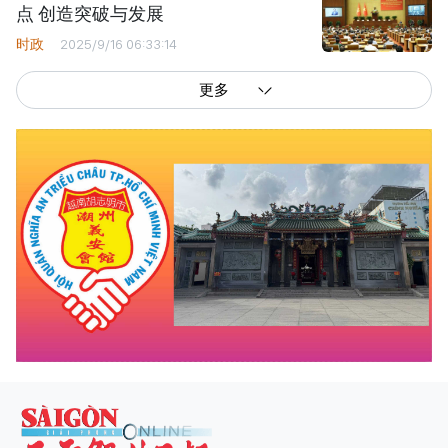
点 创造突破与发展
时政
2025/9/16 06:33:14
更多
西贡解放报网版权所有
由越南新闻与传播部所属报刊局于2023年09月06日 签发第26/GP-CBC号许可
证
总编辑
: 阮克文
副总编辑
: 阮玉英、范文长、裴氏红霜、张德义、范氏云英、杨文光、阮德显、
阮克强、陈嘉宝