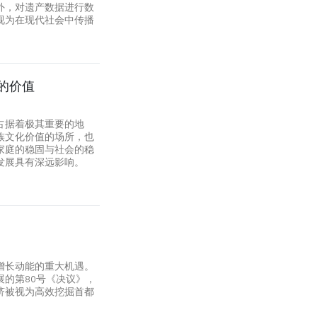
外，对遗产数据进行数
视为在现代社会中传播
的价值
占据着极其重要的地
族文化价值的场所，也
家庭的稳固与社会的稳
发展具有深远影响。
增长动能的重大机遇。
的第80号《决议》，
济被视为高效挖掘首都