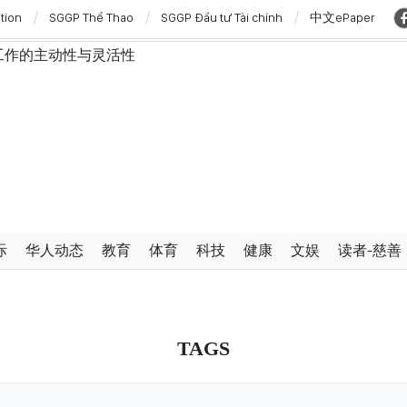
ition
SGGP Thể Thao
SGGP Đầu tư Tài chính
中文ePaper
工作的主动性与灵活性
，开始对澳大利亚进行国事访问
银行系统安全与数字经济发展
大利亚和新西兰进行国事访问
主动塑造未来并有效发挥作用
内的2027年APEC领导人会议配套服务项目工程认定标准
行政手续但不削弱监管责任
弗·威克斯
澳大利亚和新西兰进行国事访问
际
华人动态
教育
体育
科技
健康
文娱
读者-慈善
”与“保护人员”紧密结合
TAGS