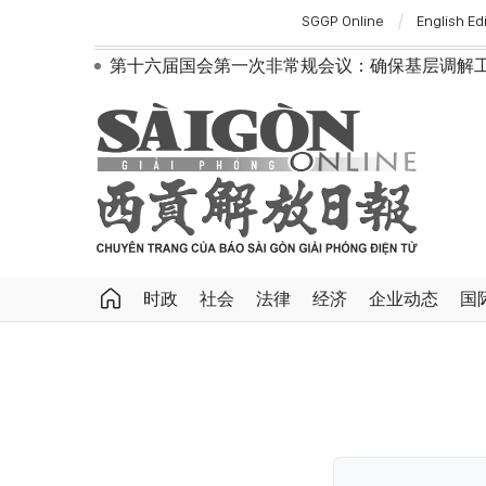
SGGP Online
English Ed
第十六届国会第一次非常规会议：确保基层调解
越南党中央总书记、国家主席苏林抵达悉尼
越南第十六届国会第一次非常规会议：确保
越南共产党中央总书记、国家主席苏林对澳
为进一步深化越澳关系注入新动力
外交部长黎怀忠：让东盟不仅适应时代，更
国会第一次非常规会议：公开特殊政策适用范围
越南第十六届国会第一次非常规会议：简化
越南国会主席陈青敏会见美国驻越南大使詹妮
越南共产党中央总书记、国家主席苏林将对
时政
社会
法律
经济
企业动态
国
政府总理黎明兴：网络安全必须做到“维护系统
越南政府总理黎明兴会见马来西亚国防部长