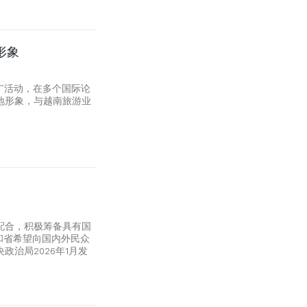
形象
广活动，在多个国际论
地形象，与越南旅游业
配合，积极筹备具有国
和省希望向国内外民众
治局2026年1月发
。