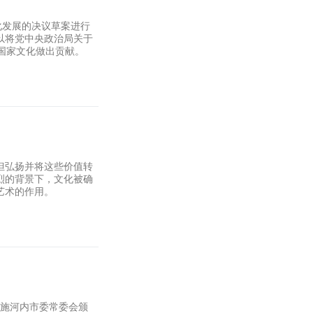
化发展的决议草案进行
以将党中央政治局关于
国家文化做出贡献。
但弘扬并将这些价值转
烈的背景下，文化被确
艺术的作用。
实施河内市委常委会颁