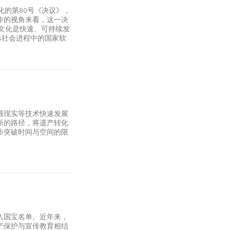
化的第80号《决议》，
作的视角来看，这一决
文化是快速、可持续发
际社会进程中的国家软
强现实等技术快速发展
新的路径，将遗产转化
步突破时间与空间的限
入国宝名单。近年来，
产保护与宣传教育相结