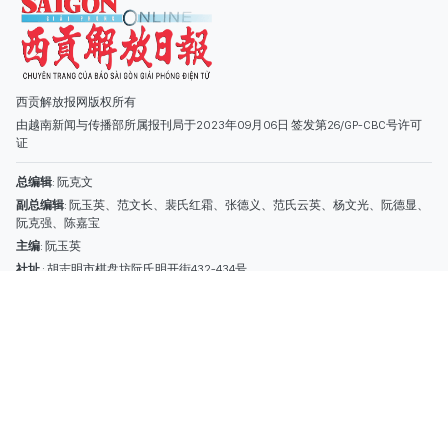
阮克强、陈嘉宝
主编
: 阮玉英
社址
: 胡志明市棋盘坊阮氏明开街432-434号
总台
: (028) 39294091 - 转 060
热线
: 096.558.1888
编辑部
: (028) 39294092 - 转 060
电子信箱
: hoavan@sggp.org.vn; quangcaohoavan09@gmail.com
广告部
(028) 38334185
quangcaohoavan09@gmail.com;
类别
时事照片
视讯