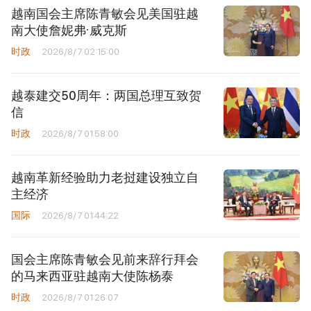
越南国会主席陈青敏会见美国驻越
南大使詹妮弗·威克斯
时政
2026/8/7 02:15:00
越泰建交50周年：两国总理互致贺
信
时政
2026/8/7 01:58:00
越南革新经验助力老挝建设独立自
主经济
国际
2026/8/7 01:44:22
国会主席陈青敏会见前来辞行拜会
的马来西亚驻越南大使陈杨泰
时政
2026/8/7 01:26:07