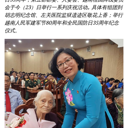
会于今（23）日举行一系列庆祝活动｡ 具体有组团到
胡志明纪念馆、左关医院监狱遗迹区敬花上香；举行
越南人民军建军节80周年和全民国防日35周年纪念
仪式。