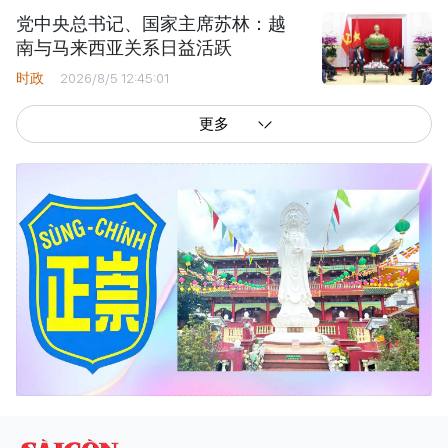
党中央总书记、国家主席苏林：越
南与马来西亚关系日益活跃
时政
2026/8/5 12:45:01
更多
西贡解放报网版权所有
由越南新闻与传播部所属报刊局于2023年09月06日 签发第26/GP-CBC号许可
证
总编辑
: 阮克文
副总编辑
: 阮玉英、范文长、裴氏红霜、张德义、范氏云英、杨文光、阮德显、