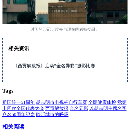
时间的印记：过去与现在的独特交融。
相关资讯
《西贡解放报》启动“金名异彩”摄影比赛
Tags
祖国统一51周年
胡志明市电视杯自行车赛
全民健康体检
党第
十四次全国代表大会
西贡解放报
金名异彩
以胡志明主席名字
命名50周年纪念
聆听城市的呼吸
相关阅读