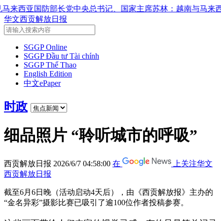
中央总书记、国家主席苏林：越南与马来西亚关系日益活跃
党中
华文西贡解放日报
SGGP Online
SGGP Đầu tư Tài chính
SGGP Thể Thao
English Edition
中文ePaper
时政
细品照片 “聆听城市的呼吸”
西贡解放日报
2026/6/7 04:58:00
在
上关注华文
西贡解放日报
截至6月6日晚（活动启动4天后），由《西贡解放报》主办的
“金名异彩”摄影比赛已吸引了逾100位作者投稿参赛。