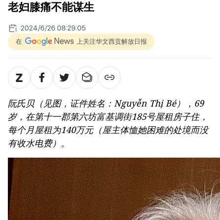
老妇膝痛不能谋生
2024/6/26 08:29:05
在
上关注华文西贡解放日报
阮氏贝（见图，证件姓名：Nguyễn Thị Bé），69
岁，在第十一郡第六坊富基调街185号屋租房子住，
每个月屋租为140万元（屋主体恤她困难的处境而没
有收水电费）。