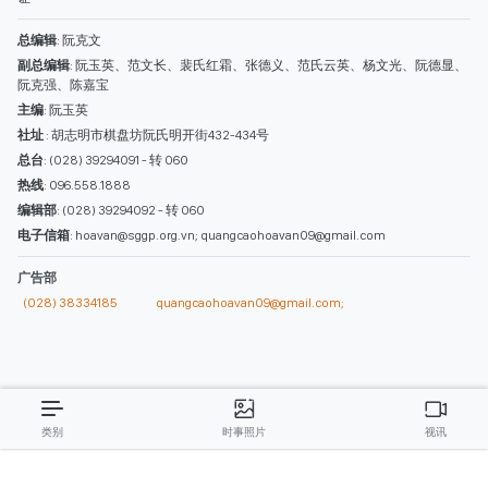
西贡解放报网版权所有
由越南新闻与传播部所属报刊局于2023年09月06日 签发第26/GP-CBC号许可
证
总编辑
: 阮克文
副总编辑
: 阮玉英、范文长、裴氏红霜、张德义、范氏云英、杨文光、阮德显、
阮克强、陈嘉宝
主编
: 阮玉英
社址
: 胡志明市棋盘坊阮氏明开街432-434号
总台
: (028) 39294091 - 转 060
热线
: 096.558.1888
编辑部
: (028) 39294092 - 转 060
电子信箱
: hoavan@sggp.org.vn; quangcaohoavan09@gmail.com