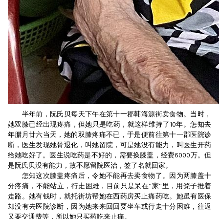
半年前，阮氏贝每天下午在第十一郡韩海源街卖食物。当时，
她双膝已经出现疼痛，但她只是吃药，就这样维持了10年。怎知去
年腊月廿六当天，她的双膝疼痛不已，于是便前往第十一郡医院诊
断，医生发现她骨退化，叫她留院，可是她没有能力，叫医生开药
给她吃好了。医生说吃药是不好的，需要换膝盖，经费6000万。但
是阮氏贝没有能力，故不愿留院医治，签了名就回家。
怎知这次膝盖疼痛后，令她不能再去卖食物了。因为两膝盖十
分疼痛，不能站立，行走困难，目前只是呆在“家”里，用凳子推着
走路。她有钱时，就托街坊帮她在西药房买止痛药吃。她虽有医保
却没有去医院诊断，因为她来来回回要坐车或行走十分困难，往返
又要交通费等，所以她只买药吃来止痛。