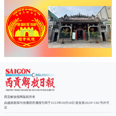
西贡解放报网版权所有
由越南新闻与传播部所属报刊局于2023年09月06日 签发第26/GP-CBC号许可
证
总编辑
: 阮克文
副总编辑
: 阮玉英、范文长、裴氏红霜、张德义、范氏云英、杨文光、阮德显、
阮克强、陈嘉宝
主编
: 阮玉英
社址
: 胡志明市棋盘坊阮氏明开街432-434号
总台
: (028) 39294091 - 转 060
热线
: 096.558.1888
编辑部
: (028) 39294092 - 转 060
电子信箱
: hoavan@sggp.org.vn; quangcaohoavan09@gmail.com