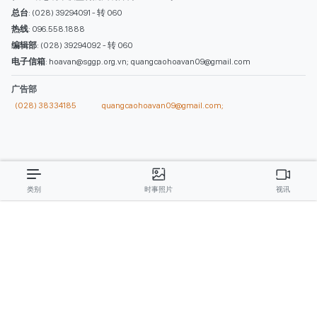
西贡解放报网版权所有
由越南新闻与传播部所属报刊局于2023年09月06日 签发第26/GP-CBC号许可
证
总编辑
: 阮克文
副总编辑
: 阮玉英、范文长、裴氏红霜、张德义、范氏云英、杨文光、阮德显、
阮克强、陈嘉宝
主编
: 阮玉英
社址
: 胡志明市棋盘坊阮氏明开街432-434号
总台
: (028) 39294091 - 转 060
热线
: 096.558.1888
编辑部
: (028) 39294092 - 转 060
电子信箱
: hoavan@sggp.org.vn; quangcaohoavan09@gmail.com
广告部
(028) 38334185
quangcaohoavan09@gmail.com;