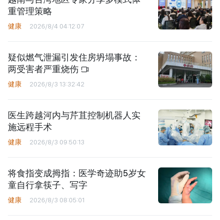
重管理策略
健康
2026/8/4 04:12:07
疑似燃气泄漏引发住房坍塌事故：
两受害者严重烧伤
健康
2026/8/3 13:32:42
医生跨越河内与芹苴控制机器人实
施远程手术
健康
2026/8/3 09:50:13
将食指变成拇指：医学奇迹助5岁女
童自行拿筷子、写字
健康
2026/8/3 08:05:01