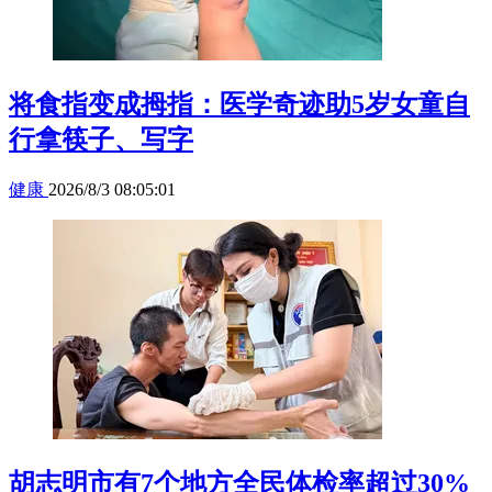
将食指变成拇指：医学奇迹助5岁女童自
行拿筷子、写字
健康
2026/8/3 08:05:01
胡志明市有7个地方全民体检率超过30%