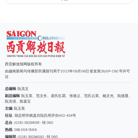
西贡解放报网版权所有
由越南新闻与传播部所属报刊局于2023年09月06日 签发第26/GP-CBC号许可
证
总编辑
: 阮克文
副总编辑
: 阮玉英、范文长、裴氏红霜、张德义、范氏云英、杨文光、阮德显、
阮克强、陈嘉宝
主编
: 阮玉英
社址
: 胡志明市棋盘坊阮氏明开街432-434号
总台
: (028) 39294091 - 转 060
热线
: 096.558.1888
编辑部
: (028) 39294092 - 转 060
电子信箱
: hoavan@sggp.org.vn; quangcaohoavan09@gmail.com
广告部