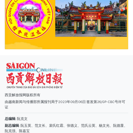
西贡解放报网版权所有
由越南新闻与传播部所属报刊局于2023年09月06日 签发第26/GP-CBC号许可
证
总编辑
: 阮克文
副总编辑
: 阮玉英、范文长、裴氏红霜、张德义、范氏云英、杨文光、阮德显、
阮克强、陈嘉宝
主编
: 阮玉英
社址
: 胡志明市棋盘坊阮氏明开街432-434号
总台
: (028) 39294091 - 转 060
热线
: 096.558.1888
编辑部
: (028) 39294092 - 转 060
电子信箱
: hoavan@sggp.org.vn; quangcaohoavan09@gmail.com
广告部
(028) 38334185
quangcaohoavan09@gmail.com;