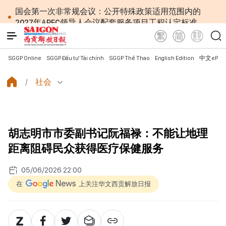
国会第一次非常规会议：公开特殊政策适用范围内的
2027年APEC领导人会议配套服务项目工程认定标准
越南第十六届国会第一次非常规会议：简化行政手续
但不削弱监管责任
越南国会主席陈青敏会见美国驻越南大使詹妮弗·威克
SGGP Online
SGGP Đầu tư Tài chính
SGGP Thể Thao
English Edition
中文ePap
斯
越南共产党中央总书记、国家主席苏林将对澳大利亚
社会
和新西兰进行国事访问
政府总理黎明兴：网络安全必须做到“维护系统”与
“保护人员”紧密结合
越南政府总理黎明兴会见马来西亚国防部长
胡志明市市委副书记阮福禄：不能让地理
党中央总书记、国家主席苏林：越南与马来西亚关系
日益活跃
距离阻碍民众获得医疗保健服务
党中央总书记、国家主席苏林：建设一部科学严谨、
简明精炼、便于执行且具有长远生命力的党章
05/06/2026 22:00
苏林总书记、国家主席会见东盟国家驻河内使节：共
在
上关注华文西贡解放日报
同建设团结、自强的东盟共同体
越南国会常务委员会会议：提交国会审议通过设立广
宁市和北宁市《决议》