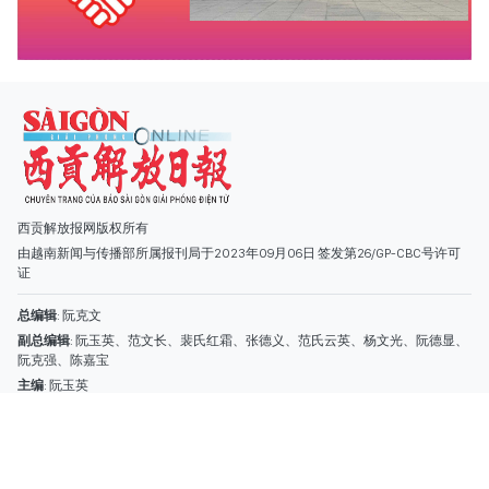
由越南新闻与传播部所属报刊局于2023年09月06日 签发第26/GP-CBC号许可
证
总编辑
: 阮克文
副总编辑
: 阮玉英、范文长、裴氏红霜、张德义、范氏云英、杨文光、阮德显、
阮克强、陈嘉宝
主编
: 阮玉英
社址
: 胡志明市棋盘坊阮氏明开街432-434号
总台
: (028) 39294091 - 转 060
热线
: 096.558.1888
编辑部
: (028) 39294092 - 转 060
电子信箱
: hoavan@sggp.org.vn; quangcaohoavan09@gmail.com
广告部
(028) 38334185
quangcaohoavan09@gmail.com;
类别
时事照片
视讯