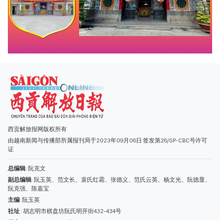
西贡解放报网版权所有
由越南新闻与传播部所属报刊局于2023年09月06日 签发第26/GP-CBC号许可
证
总编辑
: 阮克文
副总编辑
: 阮玉英、范文长、裴氏红霜、张德义、范氏云英、杨文光、阮德显、
阮克强、陈嘉宝
主编
: 阮玉英
社址
: 胡志明市棋盘坊阮氏明开街432-434号
总台
: (028) 39294091 - 转 060
热线
: 096.558.1888
编辑部
: (028) 39294092 - 转 060
电子信箱
: hoavan@sggp.org.vn; quangcaohoavan09@gmail.com
广告部
(028) 38334185
quangcaohoavan09@gmail.com;