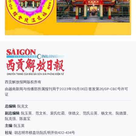
西贡解放报网版权所有
由越南新闻与传播部所属报刊局于2023年09月06日 签发第26/GP-CBC号许可
证
总编辑
: 阮克文
副总编辑
: 阮玉英、范文长、裴氏红霜、张德义、范氏云英、杨文光、阮德显、
阮克强、陈嘉宝
主编
: 阮玉英
社址
: 胡志明市棋盘坊阮氏明开街432-434号
总台
: (028) 39294091 - 转 060
热线
: 096.558.1888
编辑部
: (028) 39294092 - 转 060
电子信箱
: hoavan@sggp.org.vn; quangcaohoavan09@gmail.com
广告部
(028) 38334185
quangcaohoavan09@gmail.com;