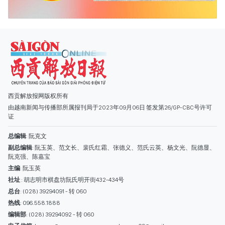
由越南新闻与传播部所属报刊局于2023年09月06日 签发第26/GP-CBC号许可
证
总编辑
: 阮克文
副总编辑
: 阮玉英、范文长、裴氏红霜、张德义、范氏云英、杨文光、阮德显、
阮克强、陈嘉宝
主编
: 阮玉英
社址
: 胡志明市棋盘坊阮氏明开街432-434号
总台
: (028) 39294091 - 转 060
热线
: 096.558.1888
编辑部
: (028) 39294092 - 转 060
电子信箱
: hoavan@sggp.org.vn; quangcaohoavan09@gmail.com
广告部
(028) 38334185
quangcaohoavan09@gmail.com;
类别
时事照片
视讯