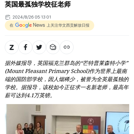
英国最孤独学校征老师
2024/8/26 05:13:01
在
上关注华文西贡解放日报
据外媒报导，英国福克兰群岛的“芒特普莱森特小学”
(Mount Pleasant Primary School)作为世界上最南
端的国防部学校，因人烟稀少，被誉为全英最孤独的
学校。据报导，该校如今正征求一名新老师，最高年
薪可达到4.1万英镑。