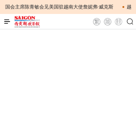
南国会主席陈青敏会见美国驻越南大使詹妮弗·威克斯
越南