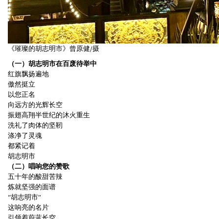
《璀璨的胡志明市》曾原健/摄
（一）胡志明市在百废待举中
红旗飘扬遍地
傲然挺立
以您正名
向远方的光辉长空
振翅高翔半世纪的沐火重生
洗礼了肉体的坚靭
涤净了灵魂
都紧记着
胡志明市
（二）唱响您的赞歌
五十年的酸甜苦辣
炼就坚强的面谱
“胡志明市”
这响亮的名片
引领着蔚蓝长空