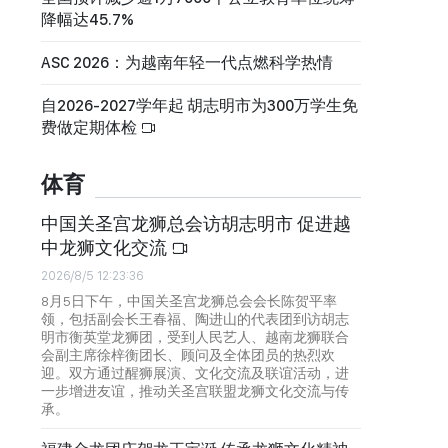
降幅达45.7%
ASC 2026：为越南年轻一代点燃科学热情
自2026-2027学年起 胡志明市为300万学生免
费做定期体检
体育
中国关圣宫龙狮总会访胡志明市 促进越
中龙狮文化交流
2026/8/5 12:23:36
8月5日下午，中国关圣宫龙狮总会会长陈贺平率
领，包括副会长王春福、陶进山的代表团到访胡志
明市衡英堂龙狮团，受到人民艺人、越南龙狮联合
会副主席徐梓衡团长、顾问及全体团员的热烈欢
迎。双方通过醒狮展演、文化交流及联谊活动，进
一步增进友谊，推动关圣宫联盟龙狮文化交流与传
承。