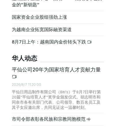
金的“新钥匙”
国家资金企业股组强劲上涨
为越南企业拓宽国际融资渠道
8月7日上午：越南国内金价转头下跌
华人动态
平仙公司20年为国家培育人才贡献力量
2026/8/7 11:20:00
平仙日用品制作有限公司（Biti's）于8月7日举行第
20届“平仙培育人才”奖学金颁发仪式。胡志明市和
同奈市各有关部门代表、公司领导、数百名员工及
其子女应邀出席，共同见证这一温馨时刻。
市司令部表彰各民族和宗教同胞模范