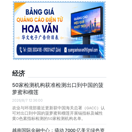
经济
50家检测机构获准检测出口到中国的菠
萝蜜和榴莲
2026/8/7 12:36:00
农业与环境部最近更新获中国海关总署（GACC）认
可对出口到中国的菠萝蜜和榴莲开展镉指标及碱性
黄O色素指标检测的50家检测机构名单。
越南国际金融中心：撬动 7000 亿美元绿色资