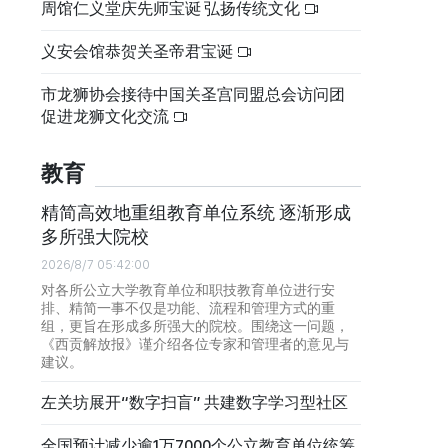
周馆仁义堂庆先师宝诞 弘扬传统文化
义安会馆恭贺关圣帝君宝诞
市龙狮协会接待中国关圣宫同盟总会访问团
促进龙狮文化交流
教育
精简高效地重组教育单位系统 逐渐形成
多所强大院校
2026/8/7 05:42:00
对各所公立大学教育单位和职技教育单位进行安
排、精简一事不仅是功能、流程和管理方式的重
组，更旨在形成多所强大的院校。围绕这一问题，
《西贡解放报》谨介绍各位专家和管理者的意见与
建议。
左关坊展开“数字扫盲” 共建数字学习型社区
全国预计减少逾1万7000个公立教育单位统筹