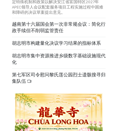
定特殊机制和政策以解决安江省富国特区2027年
APEC领导人会议配套服务项目工程实施过程中困难
和障碍的决议草案提出意见。
越南第十六届国会第一次非常规会议：简化行
政手续但不削弱监管责任
胡志明市构建量化决议学习结果的指标体系
胡志明市集中资源推进乡级数字基础设施现代
化
第七军区司令慰问黎氏莲公园烈士遗骸搜寻归
集队伍