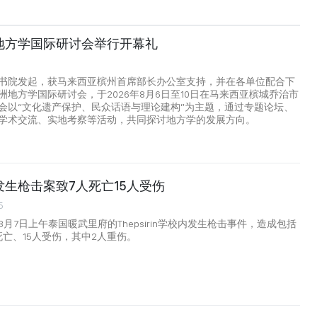
地方学国际研讨会举行开幕礼
书院发起，获马来西亚槟州首席部长办公室支持，并在各单位配合下
洲地方学国际研讨会，于2026年8月6日至10日在马来西亚槟城乔治市
会以“文化遗产保护、民众话语与理论建构”为主题，通过专题论坛、
学术交流、实地考察等活动，共同探讨地方学的发展方向。
生枪击案致7人死亡15人受伤
5
月7日上午泰国暖武里府的Thepsirin学校内发生枪击事件，造成包括
死亡、15人受伤，其中2人重伤。