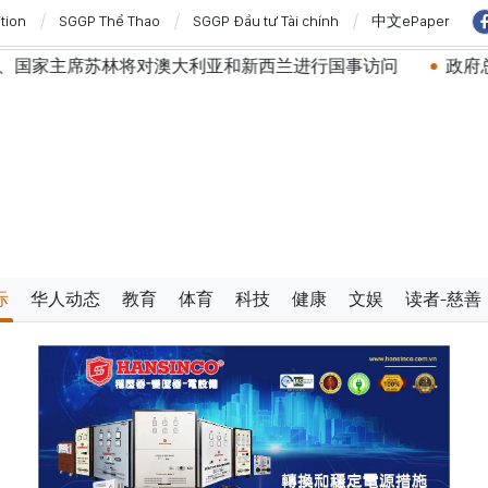
ition
SGGP Thể Thao
SGGP Đầu tư Tài chính
中文ePaper
将对澳大利亚和新西兰进行国事访问
政府总理黎明兴：网络
际
华人动态
教育
体育
科技
健康
文娱
读者-慈善