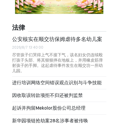
法律
公安核实在顺交坊保姆虐待多名幼儿案
2026/8/7 13:40:00
尽管孩子们哭得上气不接下气，该名妇女仍连续殴
打孩子头部、将其狠狠摔在地板上，并用橡皮筋弹
射孩子的手脚。这起虐待事件发生在顺交坊一所幼
儿园。
进行培训网络空间错误观点识别与斗争技能
因收取误转款项拒不归还被判监禁
起诉并拘留Mekolor股份公司总经理
新华园项链抢劫案28名涉事者被传唤