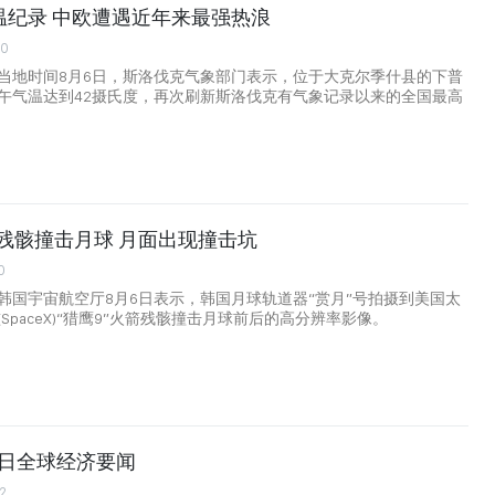
温纪录 中欧遭遇近年来最强热浪
00
当地时间8月6日，斯洛伐克气象部门表示，位于大克尔季什县的下普
午气温达到42摄氏度，再次刷新斯洛伐克有气象记录以来的全国最高
火箭残骸撞击月球 月面出现撞击坑
0
韩国宇宙航空厅8月6日表示，韩国月球轨道器“赏月”号拍摄到美国太
SpaceX)“猎鹰9”火箭残骸撞击月球前后的高分辨率影像。
月6日全球经济要闻
2