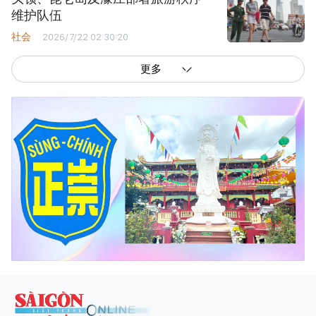
维护队伍
社会
2026/7/22 02:30:20
更多
西贡解放报网版权所有
由越南新闻与传播部所属报刊局于2023年09月06日 签发第26/GP-CBC号许可
证
总编辑
: 阮克文
副总编辑
: 阮玉英、范文长、裴氏红霜、张德义、范氏云英、杨文光、阮德显、
阮克强、陈嘉宝