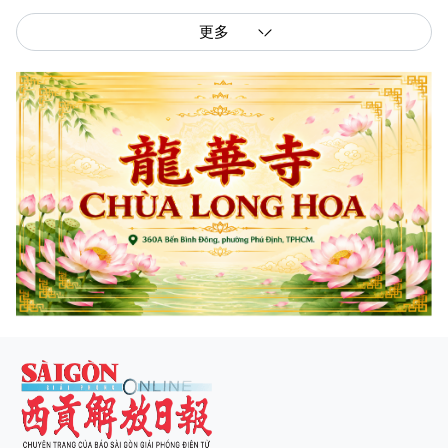
更多
西贡解放报网版权所有
由越南新闻与传播部所属报刊局于2023年09月06日 签发第26/GP-CBC号许可
证
总编辑
: 阮克文
副总编辑
: 阮玉英、范文长、裴氏红霜、张德义、范氏云英、杨文光、阮德显、
阮克强、陈嘉宝
主编
: 阮玉英
社址
: 胡志明市棋盘坊阮氏明开街432-434号
总台
: (028) 39294091 - 转 060