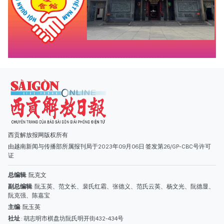
西贡解放报网版权所有
由越南新闻与传播部所属报刊局于2023年09月06日 签发第26/GP-CBC号许可
证
总编辑
: 阮克文
副总编辑
: 阮玉英、范文长、裴氏红霜、张德义、范氏云英、杨文光、阮德显、
阮克强、陈嘉宝
主编
: 阮玉英
社址
: 胡志明市棋盘坊阮氏明开街432-434号