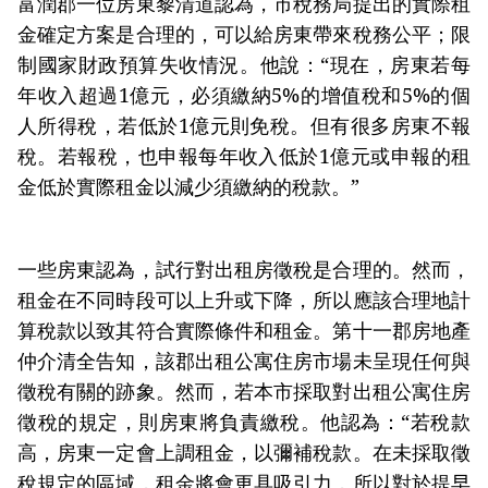
富潤郡一位房東黎清道認為，市稅務局提出的實際租
金確定方案是合理的，可以給房東帶來稅務公平；限
制國家財政預算失收情況。他說：“現在，房東若每
年收入超過1億元，必須繳納5%的增值稅和5%的個
人所得稅，若低於1億元則免稅。但有很多房東不報
稅。若報稅，也申報每年收入低於1億元或申報的租
金低於實際租金以減少須繳納的稅款。”
一些房東認為，試行對出租房徵稅是合理的。然而，
租金在不同時段可以上升或下降，所以應該合理地計
算稅款以致其符合實際條件和租金。第十一郡房地產
仲介清全告知，該郡出租公寓住房市場未呈現任何與
徵稅有關的跡象。然而，若本市採取對出租公寓住房
徵稅的規定，則房東將負責繳稅。他認為：“若稅款
高，房東一定會上調租金，以彌補稅款。在未採取徵
稅規定的區域，租金將會更具吸引力，所以對於提早