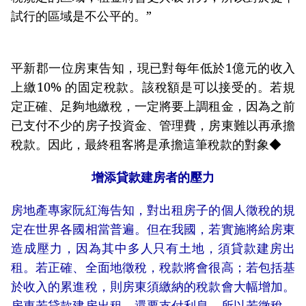
試行的區域是不公平的。”
平新郡一位房東告知，現已對每年低於1億元的收入
上繳10% 的固定稅款。該稅額是可以接受的。若規
定正確、足夠地繳稅，一定將要上調租金，因為之前
已支付不少的房子投資金、管理費，房東難以再承擔
稅款。因此，最終租客將是承擔這筆稅款的對象◆
增添貸款建房者的壓力
房地產專家阮紅海告知，對出租房子的個人徵稅的規
定在世界各國相當普遍。但在我國，若實施將給房東
造成壓力，因為其中多人只有土地，須貸款建房出
租。若正確、全面地徵稅，稅款將會很高；若包括基
於收入的累進稅，則房東須繳納的稅款會大幅增加。
房東若貸款建房出租，還要支付利息，所以若徵稅，