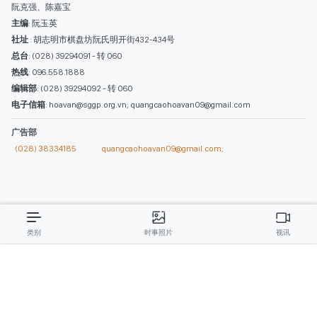
西贡解放报网版权所有
由越南新闻与传播部所属报刊局于2023年09月06日 签发第26/GP-CBC号许可
证
总编辑
: 阮克文
副总编辑
: 阮玉英、范文长、裴氏红霜、张德义、范氏云英、杨文光、阮德显、
阮克强、陈嘉宝
主编
: 阮玉英
社址
: 胡志明市棋盘坊阮氏明开街432-434号
总台
: (028) 39294091 - 转 060
热线
: 096.558.1888
编辑部
: (028) 39294092 - 转 060
电子信箱
: hoavan@sggp.org.vn; quangcaohoavan09@gmail.com
广告部
(028) 38334185
quangcaohoavan09@gmail.com;