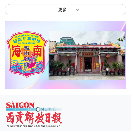
更多
西贡解放报网版权所有
由越南新闻与传播部所属报刊局于2023年09月06日 签发第26/GP-CBC号许可
证
总编辑
: 阮克文
副总编辑
: 阮玉英、范文长、裴氏红霜、张德义、范氏云英、杨文光、阮德显、
阮克强、陈嘉宝
主编
: 阮玉英
社址
: 胡志明市棋盘坊阮氏明开街432-434号
总台
: (028) 39294091 - 转 060