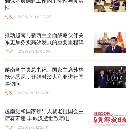
确保基层调解工作的主动性与灵活
性
时政
2026/8/10 02:31:07
推动越南与新西兰全面战略伙伴关
系更加务实高效发展的重要里程碑
时政
2026/8/9 15:00:33
越南党中央总书记、国家主席苏林
抵达悉尼，开始对澳大利亚进行国
事访问
时政
2026/8/9 12:34:10
越南党和国家领导人就老挝国会主
席赛宋蓬·丰威汉逝世致唁电
时政
2026/8/9 12:28:11