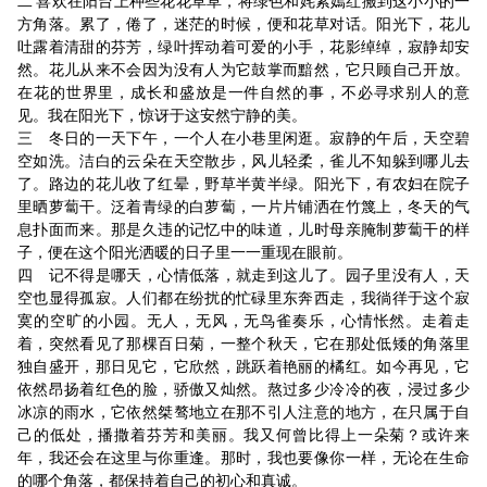
二 喜欢在阳台上种些花花草草，将绿色和姹紫嫣红搬到这小小的一
方角落。累了，倦了，迷茫的时候，便和花草对话。阳光下，花儿
吐露着清甜的芬芳，绿叶挥动着可爱的小手，花影绰绰，寂静却安
然。花儿从来不会因为没有人为它鼓掌而黯然，它只顾自己开放。
在花的世界里，成长和盛放是一件自然的事，不必寻求别人的意
见。我在阳光下，惊讶于这安然宁静的美。
三 冬日的一天下午，一个人在小巷里闲逛。寂静的午后，天空碧
空如洗。洁白的云朵在天空散步，风儿轻柔，雀儿不知躲到哪儿去
了。路边的花儿收了红晕，野草半黄半绿。阳光下，有农妇在院子
里晒萝蔔干。泛着青绿的白萝蔔，一片片铺洒在竹篾上，冬天的气
息扑面而来。那是久违的记忆中的味道，儿时母亲腌制萝蔔干的样
子，便在这个阳光洒暖的日子里一一重现在眼前。
四 记不得是哪天，心情低落，就走到这儿了。园子里没有人，天
空也显得孤寂。人们都在纷扰的忙碌里东奔西走，我徜徉于这个寂
寞的空旷的小园。无人，无风，无鸟雀奏乐，心情怅然。走着走
着，突然看见了那棵百日菊，一整个秋天，它在那处低矮的角落里
独自盛开，那日见它，它欣然，跳跃着艳丽的橘红。如今再见，它
依然昂扬着红色的脸，骄傲又灿然。熬过多少冷冷的夜，浸过多少
冰凉的雨水，它依然桀骜地立在那不引人注意的地方，在只属于自
己的低处，播撒着芬芳和美丽。我又何曾比得上一朵菊？或许来
年，我还会在这里与你重逢。那时，我也要像你一样，无论在生命
的哪个角落，都保持着自己的初心和真诚。