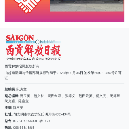
西贡解放报网版权所有
由越南新闻与传播部所属报刊局于2023年09月06日 签发第26/GP-CBC号许可
证
总编辑
: 阮克文
副总编辑
: 阮玉英、范文长、裴氏红霜、张德义、范氏云英、杨文光、阮德显、
阮克强、陈嘉宝
主编
: 阮玉英
社址
: 胡志明市棋盘坊阮氏明开街432-434号
总台
: (028) 39294091 - 转 060
热线
: 096.558.1888
编辑部
: (028) 39294092 - 转 060
电子信箱
: hoavan@sggp.org.vn; quangcaohoavan09@gmail.com
广告部
(028) 38334185
quangcaohoavan09@gmail.com;