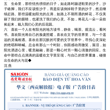
五 生命里，那些忧伤徬徨的日子，如走路时蹦进鞋里的沙子。沙
子硌脚，我们不应该怪沙子，而是应该倒掉鞋子里的沙子，然后继
续赶路。那些温暖如阳光的点滴，如路上不期而遇的鲜花，不仅美
丽了我们的眼睛，也濯洗了我们的心灵。不如，将花儿一朵一朵拾
捡起来，栽入我们心灵的后花园。
六 喜欢一个人在有阳光的地方读书，静坐，喝茶。观流云，看闲
书。喜欢阳光将自己的脸庞照暖，喜欢在文字的世界里，与一个遥
远的灵魂相遇。喜欢在那沉默的可爱的文字世界中，寻找心灵深处
的绝唱和呐喊。总会有那么一个时刻，你因感动而微笑，落泪，如
阳光洒进心里，暖意融融，那是一颗心对另一颗心清澈的回应。生
命中那些点点滴滴的温暖在文字里呈现，与自己的世界重逢，碰撞
出生命的火与花◆
沈 燕