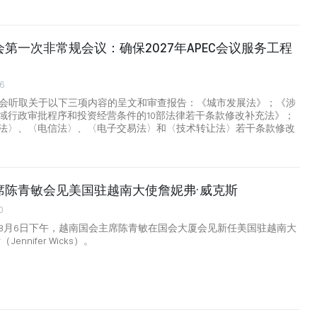
第一次非常规会议：确保2027年APEC会议服务工程
6
国会听取关于以下三项内容的呈文和审查报告：《城市发展法》；《涉
域行政审批程序和投资经营条件的10部法律若干条款修改补充法》；
法〉、〈电信法〉、〈电子交易法〉和〈技术转让法〉若干条款修改
席陈青敏会见美国驻越南大使詹妮弗·威克斯
0
8月6日下午，越南国会主席陈青敏在国会大厦会见新任美国驻越南大
ennifer Wicks）。