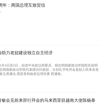
0周年：两国总理互致贺信
0
验助力老挝建设独立自主经济
2
8月4日至6日，由党中央政治局委员、胡志明国家政治学院院长段明
志明国家政治学院代表团访问老挝，分别礼节性拜会老挝人民革命党
家主席通伦·西苏里和政府总理宋赛·西潘敦。
青敏会见前来辞行拜会的马来西亚驻越南大使陈杨泰