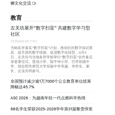
狮文化交流
教育
左关坊展开“数字扫盲” 共建数字学习型
社区
2026/8/6 08:21:02
为响应并落实“数字扫盲”计划，推动社区数字知识普
及、提升居民数字技能、促进数字化转型，8月6
日，左关坊与当地各所学校举行“数字扫盲”合作备忘
录签署仪式。莲池小学、陈平仲小学、巴亭初级中
学、胡志明市师范大学实验中学等越、华学生、家
长、企业共同参与。
全国预计减少逾1万7000个公立教育单位统筹
降幅达45.7%
ASC 2026：为越南年轻一代点燃科学热情
68名学生荣获2025-2026学年第31届黎贵惇奖