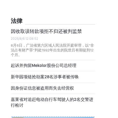
法律
因收取误转款项拒不归还被判监禁
2026/8/6 12:08:52
8月6日，广治省第六区域人民法院开庭审理，以“非
法占有财产罪”判处1992年出生的阮世吕有期徒刑12
个月。
起诉并拘留Mekolor股份公司总经理
新华园项链抢劫案28名涉事者被传唤
因身份证信息被盗用而失去经营权
嘉莱省对追赶电动自行车驾驶人的2名交警进
行检讨