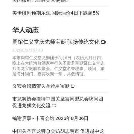
美国撤销巴西驻美大使签证
美伊谈判预期乐观 国际油价4日下跌超5%
华人动态
周馆仁义堂庆先师宝诞 弘扬传统文化
2026/8/6 12:27:43
本市周馆仁义堂龙狮团于8月6日（农历六月廿四）
晚上在大统海鲜酒家举行关圣帝君宝诞暨仁义堂先
师周龙宝诞联欢聚会。仁义堂名誉理事、顾问、旅
居海外同门、嘉宾欢聚一堂，共叙情谊。
义安会馆恭贺关圣帝君宝诞
市龙狮协会接待中国关圣宫同盟总会访问团
促进龙狮文化交流
鸣谢启事 - 丰富会馆 2026年8月06日
中国关圣宫龙狮总会访胡志明市 促进越中龙