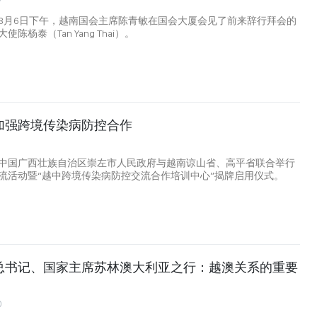
7
8月6日下午，越南国会主席陈青敏在国会大厦会见了前来辞行拜会的
陈杨泰（Tan Yang Thai）。
加强跨境传染病防控合作
中国广西壮族自治区崇左市人民政府与越南谅山省、高平省联合举行
流活动暨“越中跨境传染病防控交流合作培训中心”揭牌启用仪式。
总书记、国家主席苏林澳大利亚之行：越澳关系的重要
0