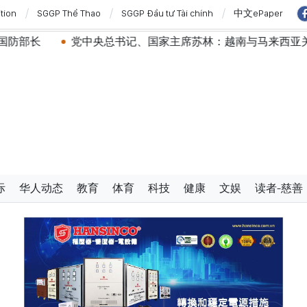
ition
SGGP Thể Thao
SGGP Đầu tư Tài chính
中文ePaper
中央总书记、国家主席苏林：越南与马来西亚关系日益活跃
际
华人动态
教育
体育
科技
健康
文娱
读者-慈善