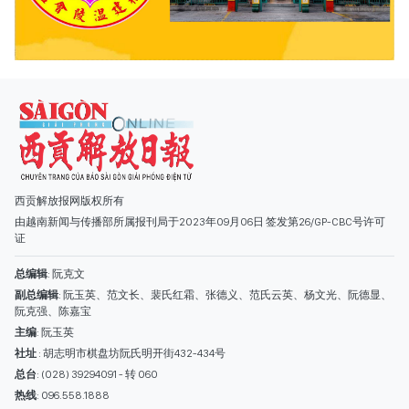
西贡解放报网版权所有
由越南新闻与传播部所属报刊局于2023年09月06日 签发第26/GP-CBC号许可
证
总编辑
: 阮克文
副总编辑
: 阮玉英、范文长、裴氏红霜、张德义、范氏云英、杨文光、阮德显、
阮克强、陈嘉宝
主编
: 阮玉英
社址
: 胡志明市棋盘坊阮氏明开街432-434号
总台
: (028) 39294091 - 转 060
热线
: 096.558.1888