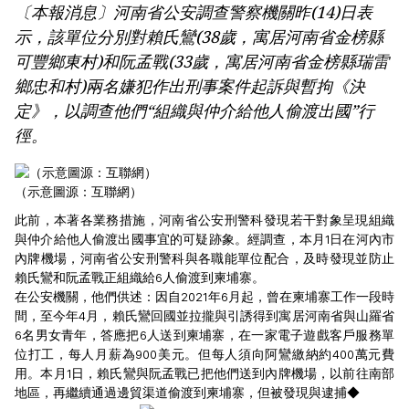
〔本報消息〕河南省公安調查警察機關昨(14)日表
示，該單位分別對賴氏鸞(38歲，寓居河南省金榜縣
可豐鄉東村)和阮孟戰(33歲，寓居河南省金榜縣瑞雷
鄉忠和村)兩名嫌犯作出刑事案件起訴與暫拘《決
定》，以調查他們“組織與仲介給他人偷渡出國”行
徑。
（示意圖源：互聯網）
此前，本著各業務措施，河南省公安刑警科發現若干對象呈現組織
與仲介給他人偷渡出國事宜的可疑跡象。經調查，本月1日在河內市
內牌機場，河南省公安刑警科與各職能單位配合，及時發現並防止
賴氏鸞和阮孟戰正組織給6人偷渡到柬埔寨。
在公安機關，他們供述：因自2021年6月起，曾在柬埔寨工作一段時
間，至今年4月，賴氏鸞回國並拉攏與引誘得到寓居河南省與山羅省
6名男女青年，答應把6人送到柬埔寨，在一家電子遊戲客戶服務單
位打工，每人月薪為900美元。但每人須向阿鸞繳納約400萬元費
用。本月1日，賴氏鸞與阮孟戰已把他們送到內牌機場，以前往南部
地區，再繼續通過邊貿渠道偷渡到柬埔寨，但被發現與逮捕◆