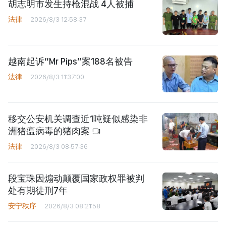
胡志明市发生持枪混战 4人被捕
法律
2026/8/3 12:58:37
越南起诉“Mr Pips”案188名被告
法律
2026/8/3 11:37:00
移交公安机关调查近1吨疑似感染非
洲猪瘟病毒的猪肉案
法律
2026/8/3 08:57:36
段宝珠因煽动颠覆国家政权罪被判
处有期徒刑7年
安宁秩序
2026/8/3 08:21:58