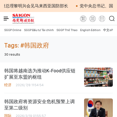
府总理黎明兴会见马来西亚国防部长
党中央总书记、国家主
SGGP Online
SGGP Đầu tư Tài chính
SGGP Thể Thao
English Edition
中文ePap
Tags:
#韩国政府
30
results
韩国将越南选为推动K-Food供应链
扩展至东盟的枢纽
经济
2026/7/8 11:54:54
韩国政府将资源安全危机预警上调
至第二级别
国际
2026/3/19 01:55:57