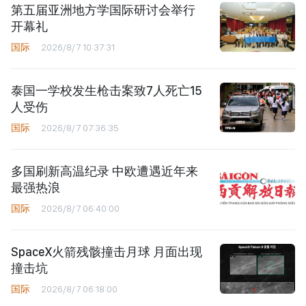
第五届亚洲地方学国际研讨会举行
开幕礼
国际
2026/8/7 10:37:31
泰国一学校发生枪击案致7人死亡15
人受伤
国际
2026/8/7 07:36:35
多国刷新高温纪录 中欧遭遇近年来
最强热浪
国际
2026/8/7 06:40:00
SpaceX火箭残骸撞击月球 月面出现
撞击坑
国际
2026/8/7 06:18:00