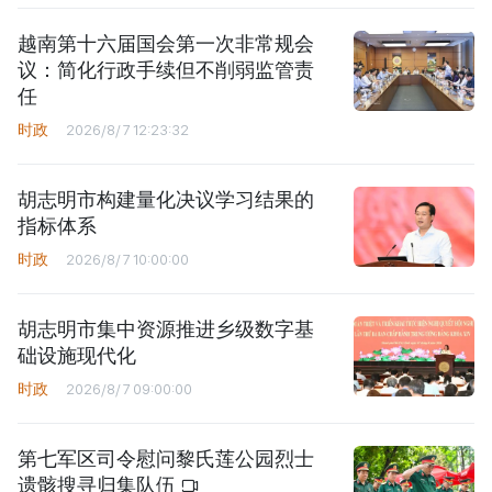
越南第十六届国会第一次非常规会
议：简化行政手续但不削弱监管责
任
时政
2026/8/7 12:23:32
胡志明市构建量化决议学习结果的
指标体系
时政
2026/8/7 10:00:00
胡志明市集中资源推进乡级数字基
础设施现代化
时政
2026/8/7 09:00:00
第七军区司令慰问黎氏莲公园烈士
遗骸搜寻归集队伍