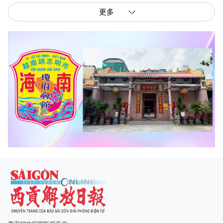
更多
西贡解放报网版权所有
由越南新闻与传播部所属报刊局于2023年09月06日 签发第26/GP-CBC号许可
证
总编辑
: 阮克文
副总编辑
: 阮玉英、范文长、裴氏红霜、张德义、范氏云英、杨文光、阮德显、
阮克强、陈嘉宝
主编
: 阮玉英
社址
: 胡志明市棋盘坊阮氏明开街432-434号
总台
: (028) 39294091 - 转 060