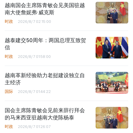
越南国会主席陈青敏会见美国驻越
南大使詹妮弗·威克斯
时政
2026/8/7 02:15:00
越泰建交50周年：两国总理互致贺
信
时政
2026/8/7 01:58:00
越南革新经验助力老挝建设独立自
主经济
国际
2026/8/7 01:44:22
国会主席陈青敏会见前来辞行拜会
的马来西亚驻越南大使陈杨泰
时政
2026/8/7 01:26:07