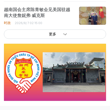
越南国会主席陈青敏会见美国驻越
南大使詹妮弗·威克斯
时政
2026/8/7 02:15:00
更多
西贡解放报网版权所有
由越南新闻与传播部所属报刊局于2023年09月06日 签发第26/GP-CBC号许可
证
总编辑
: 阮克文