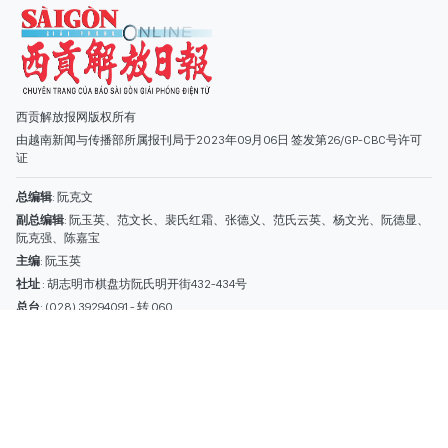
副总编辑
: 阮玉英、范文长、裴氏红霜、张德义、范氏云英、杨文光、阮德显、
阮克强、陈嘉宝
主编
: 阮玉英
社址
: 胡志明市棋盘坊阮氏明开街432-434号
总台
: (028) 39294091 - 转 060
热线
: 096.558.1888
编辑部
: (028) 39294092 - 转 060
电子信箱
: hoavan@sggp.org.vn; quangcaohoavan09@gmail.com
广告部
(028) 38334185
quangcaohoavan09@gmail.com;
类别
时事照片
视讯