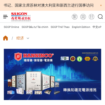
国家主席苏林对澳大利亚和新西兰进行国事访问
为进一步
SGGP Online
SGGP Đầu tư Tài chính
SGGP Thể Thao
English Edition
中文ePap
经济