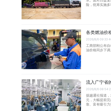
求。面对日益复
险，统筹实施多
各类燃油价
2026/8/6 09:33:4
工商部刚公布自
油价格同步下调
流入广宁省
2026/8/6 08:54:2
据越通社报道，2
元，大幅提前完
靠、富有吸引力