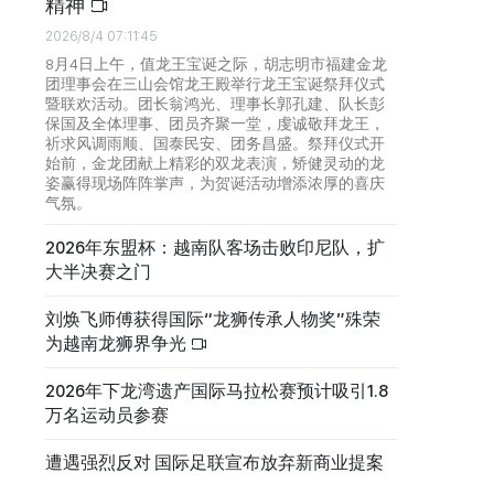
精神
2026/8/4 07:11:45
8月4日上午，值龙王宝诞之际，胡志明市福建金龙
团理事会在三山会馆龙王殿举行龙王宝诞祭拜仪式
暨联欢活动。团长翁鸿光、理事长郭孔建、队长彭
保国及全体理事、团员齐聚一堂，虔诚敬拜龙王，
祈求风调雨顺、国泰民安、团务昌盛。祭拜仪式开
始前，金龙团献上精彩的双龙表演，矫健灵动的龙
姿赢得现场阵阵掌声，为贺诞活动增添浓厚的喜庆
气氛。
2026年东盟杯：越南队客场击败印尼队，扩
大半决赛之门
刘焕飞师傅获得国际“龙狮传承人物奖”殊荣
为越南龙狮界争光
2026年下龙湾遗产国际马拉松赛预计吸引1.8
万名运动员参赛
遭遇强烈反对 国际足联宣布放弃新商业提案