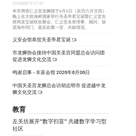
2026/8/6 12:27:43
本市周馆仁义堂龙狮团于8月6日（农历六月廿四）
晚上在大统海鲜酒家举行关圣帝君宝诞暨仁义堂先
师周龙宝诞联欢聚会。仁义堂名誉理事、顾问、旅
居海外同门、嘉宾欢聚一堂，共叙情谊。
义安会馆恭贺关圣帝君宝诞
市龙狮协会接待中国关圣宫同盟总会访问团
促进龙狮文化交流
鸣谢启事 - 丰富会馆 2026年8月06日
中国关圣宫龙狮总会访胡志明市 促进越中龙
狮文化交流
教育
左关坊展开“数字扫盲” 共建数字学习型
社区