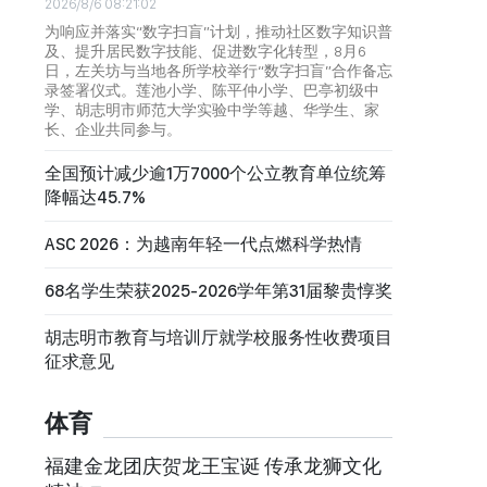
2026/8/6 08:21:02
为响应并落实“数字扫盲”计划，推动社区数字知识普
及、提升居民数字技能、促进数字化转型，8月6
日，左关坊与当地各所学校举行“数字扫盲”合作备忘
录签署仪式。莲池小学、陈平仲小学、巴亭初级中
学、胡志明市师范大学实验中学等越、华学生、家
长、企业共同参与。
全国预计减少逾1万7000个公立教育单位统筹
降幅达45.7%
ASC 2026：为越南年轻一代点燃科学热情
68名学生荣获2025-2026学年第31届黎贵惇奖
胡志明市教育与培训厅就学校服务性收费项目
征求意见
体育
福建金龙团庆贺龙王宝诞 传承龙狮文化