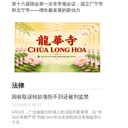
第十六届国会第一次非常规会议：成立广宁市
和北宁市——增长极发展的新动力
法律
因收取误转款项拒不归还被判监禁
2026/8/6 12:08:52
8月6日，广治省第六区域人民法院开庭审理，以“非
法占有财产罪”判处1992年出生的阮世吕有期徒刑12
个月。