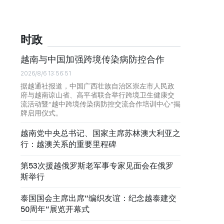
时政
越南与中国加强跨境传染病防控合作
2026/8/6 13:56:51
据越通社报道，中国广西壮族自治区崇左市人民政
府与越南谅山省、高平省联合举行跨境卫生健康交
流活动暨“越中跨境传染病防控交流合作培训中心”揭
牌启用仪式。
越南党中央总书记、国家主席苏林澳大利亚之
行：越澳关系的重要里程碑
第53次援越俄罗斯老军事专家见面会在俄罗
斯举行
泰国国会主席出席“编织友谊：纪念越泰建交
50周年”展览开幕式