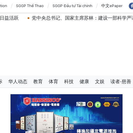
ition
SGGP Thể Thao
SGGP Đầu tư Tài chính
中文ePaper
党中央总书记、国家主席苏林：建设一部科学严谨、简明精炼、
际
华人动态
教育
体育
科技
健康
文娱
读者-慈善