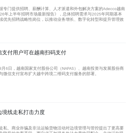
9
据专门提供招聘、薪酬计算、人才派遣和外包解决方案的Adecco越南
026年上半年招聘市场最新报告》，总体招聘需求与2025年同期基本
续优先招聘战略性岗位，以推动业务增长、数字化转型和提升管理效
微信支付用户可在越南扫码支付
8月6日，越南国家支付股份公司（NAPAS）、越南投资与发展股份商
V）与微信支付宣布扩大越中跨境二维码支付服务的部署。
边境线走私打击力度
4
走私、商业诈骗及非法运输货物活动对边境管理与管控提出了更高要