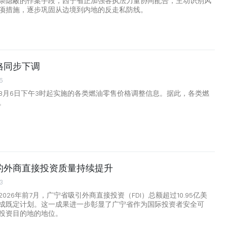
杂隐蔽的作案手段，西宁省正加强各执法力量协同配合，主动识别风
项措施，逐步巩固从边境到内地的反走私防线。
格同步下调
6
8月6日下午3时起实施的各类燃油零售价格调整信息。据此，各类燃
。
的外商直接投资质量持续提升
3
026年前7月，广宁省吸引外商直接投资（FDI）总额超过10.95亿美
成既定计划。这一成果进一步彰显了广宁省作为国际投资者安全可
投资目的地的地位。