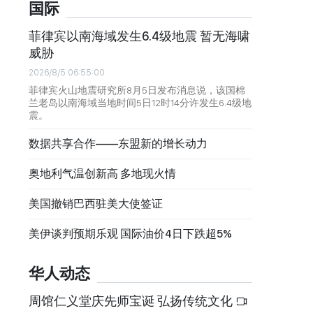
国际
菲律宾以南海域发生6.4级地震 暂无海啸
威胁
2026/8/5 06:55:00
菲律宾火山地震研究所8月5日发布消息说，该国棉
兰老岛以南海域当地时间5日12时14分许发生6.4级地
震。
数据共享合作——东盟新的增长动力
奥地利气温创新高 多地现火情
美国撤销巴西驻美大使签证
美伊谈判预期乐观 国际油价4日下跌超5%
华人动态
周馆仁义堂庆先师宝诞 弘扬传统文化