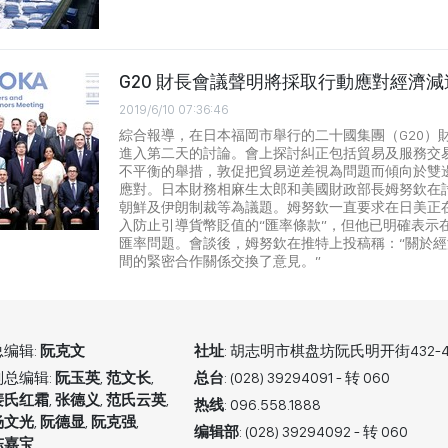
G20 財長會議聲明將採取行動應對經濟減
2019/6/10 07:36:46
綜合報導，在日本福岡市舉行的二十國集團（G20）
進入第二天的討論。會上探討糾正包括貿易及服務交易
不平衡的舉措，敦促把貿易逆差視為問題而傾向於雙
應對。日本財務相麻生太郎和美國財政部長姆努欽在
朝鮮及伊朗制裁等為議題。姆努欽一直要求在日美正
入防止引導貨幣貶值的“匯率條款”，但他已明確表示
匯率問題。會談後，姆努欽在推特上投稿稱：“關於
間的緊密合作關係交換了意見。”
总编辑:
阮克文
社址
: 胡志明市棋盘坊阮氏明开街432-4
副总编辑:
阮玉英
,
范文长
,
总台
: (028) 39294091 - 转 060
裴氏红霜
,
张德义
,
范氏云英
,
热线
: 096.558.1888
杨文光
,
阮德显
,
阮克强
,
编辑部
: (028) 39294092 - 转 060
陈嘉宝