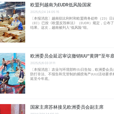
欧盟列越南为EUDR低风险国家
2025/5/24 24:05:15
〔本报消息〕越南驻比利时和欧盟商务处昨（23）日
（EC）已按《欧盟反毁林法》（EUDR）规定，公布
结果。这次，越南被列入“低风险”组。
欧洲委员会延迟审议撤销IUU“黄牌”至年
2025/5/6 03:31:11
〔本报消息〕农业与环境部昨(5)日告知，欧洲委会员(
防打非法、不报告和无管制的捕捞海产(IUU)活动要
延至今年底。
国家主席苏林接见欧洲委员会副主席