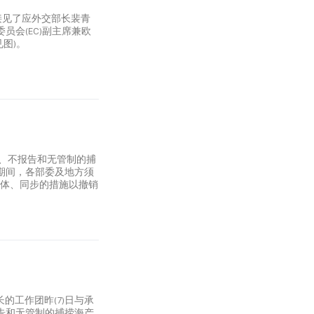
接见了应外交部长裴青
员会(EC)副主席兼欧
图)。
法、不报告和无管制的捕
来期间，各部委及地方须
总体、同步的措施以撤销
的工作团昨(7)日与承
报告和无管制的捕捞海产