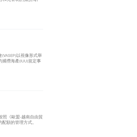
ASEP)以視像形式舉
撈海產(IUU)規定事
關按照《歐盟-越南自由貿
的配額的管理方式。