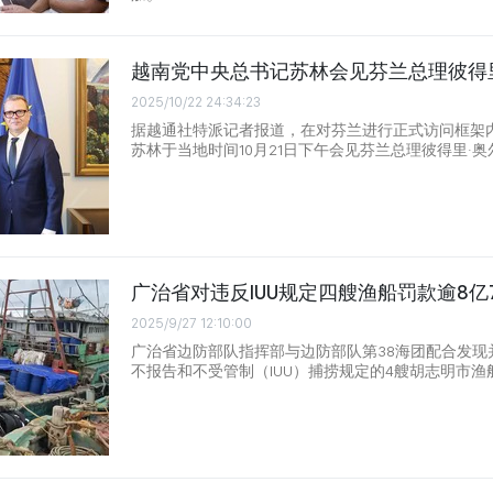
越南党中央总书记苏林会见芬兰总理彼得
2025/10/22 24:34:23
据越通社特派记者报道，在对芬兰进行正式访问框架
苏林于当地时间10月21日下午会见芬兰总理彼得里·奥
广治省对违反IUU规定四艘渔船罚款逾8亿7
2025/9/27 12:10:00
广治省边防部队指挥部与边防部队第38海团配合发现
不报告和不受管制（IUU）捕捞规定的4艘胡志明市渔