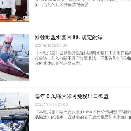
(IUU)活动的劝喻开展情况会议。
輸往歐盟水產因 IUU 規定銳減
2021/8/12 02:00:03
〔本報消息〕世界銀行最近同越南水產加工與出口協會(V
行會議，公佈有關不遵守打擊非法、不報告和無管制的捕
宜所造成影響的評價報告。
每年 8 萬噸大米可免稅出口歐盟
2020/7/17 04:29:00
〔本報消息〕歐洲委員會(EC)昨(16)日公佈與頒行有
易協定》的議定，對越南的若干農業產品和大米進口