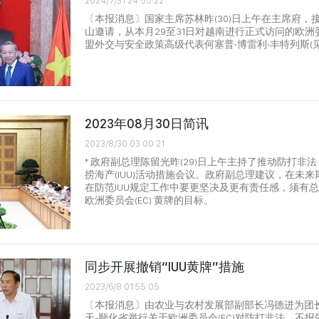
2024/7/31 24:55:22
〔本报消息〕国家主席苏林昨(30)日上午在主席府，
山邀请，从本月29至31日对越南进行正式访问的欧洲委
盟外交与安全政策高级代表何塞普‧博雷利‧丰特列斯(见
2023年08月30日简讯
2023/8/30 03:00:21
* 政府副总理陈留光昨(29)日上午主持了推动防打非
捞海产(IUU)活动措施会议。政府副总理建议，在未
在防范IUU规定工作中要更坚决及更有责任感，须有
欧洲委员会(EC) 黄牌的目标。
同步开展撤销“IUU黄牌”措施
2023/6/8 01:55:05
〔本报消息〕由农业与农村发展部副部长冯德进为团长
天-顺化省举行关于欧洲委员会(EC)对防打非法、不