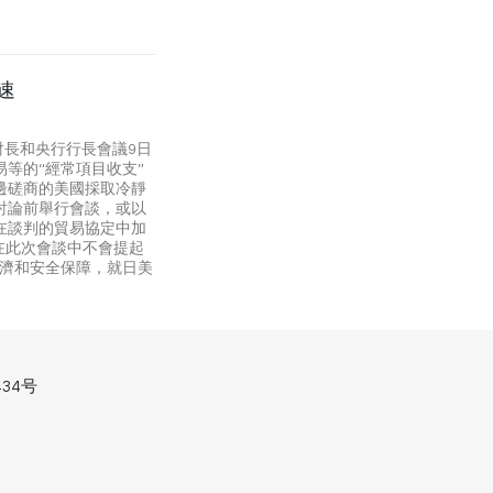
速
財長和央行行長會議9日
等的“經常項目收支”
邊磋商的美國採取冷靜
討論前舉行會談，或以
在談判的貿易協定中加
在此次會談中不會提起
經濟和安全保障，就日美
34号