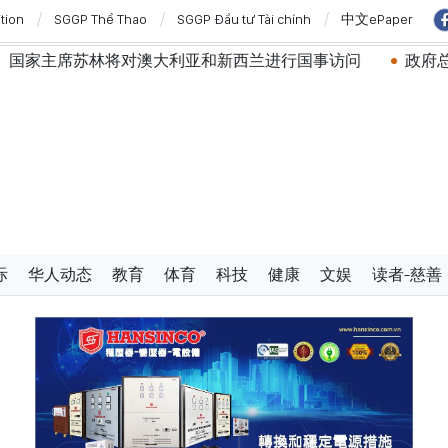
ition
SGGP Thể Thao
SGGP Đầu tư Tài chính
中文ePaper
苏林将对澳大利亚和新西兰进行国事访问
政府总理黎明兴：
际
华人动态
教育
体育
科技
健康
文娱
读者-慈善