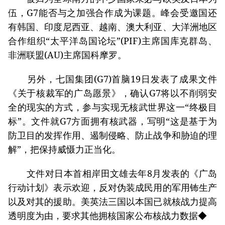
伍，G7能否与之加强合作成为课题。峰会受邀国还
有韩国、印度尼西亚、越南、澳大利亚、大洋洲地区
合作组织“太平洋岛国论坛”(PIF)主席国库克群岛、
非洲联盟(AU)主席国科摩罗。
另外，七国集团(G7)首脑19日发表了成果文件
《关于核裁军的广岛愿景》，确认G7将以不削弱安
全的现实的方式，参与实现无核武世界这一“终极目
标”。文件就G7方面拥有核武器，写明“这是基于为
防卫目的发挥作用、遏制侵略、防止战争和胁迫的理
解”，把保持威慑力正当化。
文件对日本首相岸田文雄去年8月发表的《广岛
行动计划》表示欢迎，反对伪装成民用的军用钸生产
以及对其的援助。美英法三国以本国已就核战力提高
透明度为由，要求其他拥核国家公布核战力数据◆