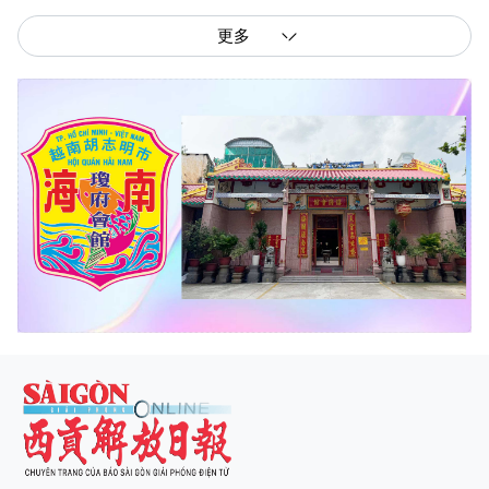
更多
西贡解放报网版权所有
由越南新闻与传播部所属报刊局于2023年09月06日 签发第26/GP-CBC号许可
证
总编辑
: 阮克文
副总编辑
: 阮玉英、范文长、裴氏红霜、张德义、范氏云英、杨文光、阮德显、
阮克强、陈嘉宝
主编
: 阮玉英
社址
: 胡志明市棋盘坊阮氏明开街432-434号
总台
: (028) 39294091 - 转 060