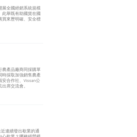
開展全國經銷系統規模
。此舉既有助國貨在國
購買來歷明確、安全標
行農產品廠商同採購單
同時採取加強銷售農產
合作社、Vissan公
多農民出席交流會。
）最近連續發出歇業的通
中心歇業？哪種經營模