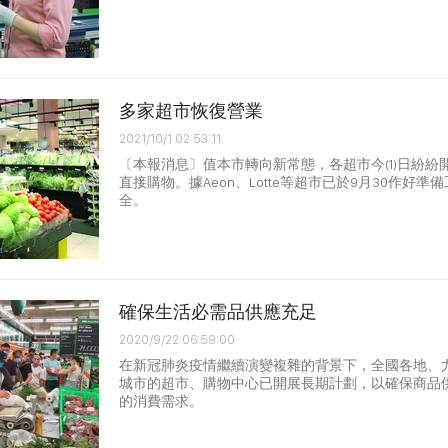
多家超市恢復營業
2021/10/1 02:53:11
〔本報消息〕值本市轉向新常態，各超市今(1)日紛紛
直接購物。據Aeon、Lotte等超市已於9月30作好
全。
確保生活必需品供應充足
2020/9/22 06:59:00
在新冠肺炎疫情繼續演變複雜的背景下，全國各地、
城市的超市、購物中心已開展長期計劃，以確保商品
的消費需求。