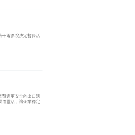
若干電影院決定暫停活
業甄選更安全的出口活
渠道靈活，讓企業穩定