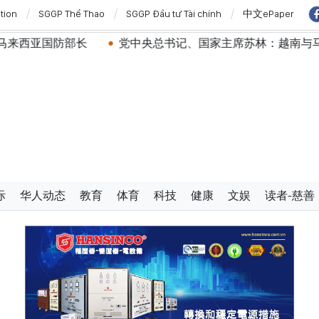
ition
SGGP Thể Thao
SGGP Đầu tư Tài chính
中文ePaper
部长
党中央总书记、国家主席苏林：越南与马来西亚关系
际
华人动态
教育
体育
科技
健康
文娱
读者-慈善