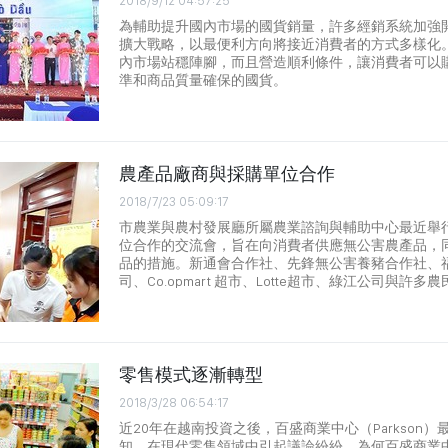
2018/9/12 04:57:25
為輔助提升國內市場的國貨銷量，許多經銷系統加強
擴大戰略，以最便利方向將接近消費者的方式多樣化
內市場站穩陣腳，而且營造順利條件，讓消費者可以
準和商品質量確保的國貨。
農產品廠商與採購單位合作
2018/7/23 05:09:17
市農業與農村發展廳所屬農業諮詢與輔助中心最近舉
位合作的交流會，旨在向消費者供應無公害農產品，
品的措施。新通會合作社、先鋒無公害養豬合作社、福安
司、Co.opmart 超市、Lotte超市、綠江公司與許
零售模式逐漸轉型
2018/3/28 06:54:17
近20年在越南投資之後，百盛商業中心（Parkson
知，在現代零售領域中引起議論紛紛。為何百盛商業