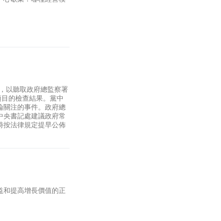
議，以聽取政府總監察署
份項目的檢查結果。黨中
論關注的事件。政府總
中央書記處建議政府常
時按法律規定提早公佈
益和提高增長價值的正