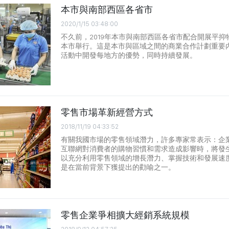
本市與南部西區各省市
2020/1/15 03:48:00
不久前，2019年本市與南部西區各省市配合開展平
本市舉行。這是本市與區域之間的商業合作計劃重要
活動中開發每地方的優勢，同時持續發展。
零售市場革新經營方式
2018/11/19 04:33:52
有關我國市場的零售領域潛力，許多專家常表示：企
互聯網對消費者的購物習慣和需求造成影響時，將發
以充分利用零售領域的增長潛力、掌握技術和發展速
是在當前背景下獲提出的勸喻之一。
零售企業爭相擴大經銷系統規模