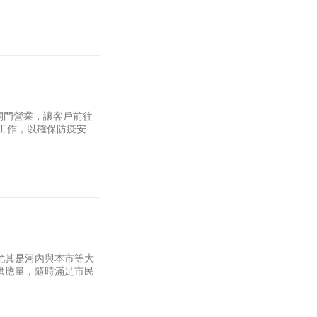
開門營業，讓客戶前往
準備工作，以確保防疫安
尤其是河內與本市等大
供應量，隨時滿足市民