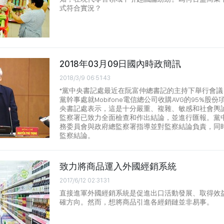
式符合實況？
2018年03月09日國內時政簡訊
2018/3/9 06:51:43
*黨中央書記處最近在阮富仲總書記的主持下舉行會
黨幹事處就Mobifone電信總公司收購AVG的95%股
央書記處表示，這是十分嚴重、複雜、敏感和社會輿
監察署已致力全面檢查和作出結論，並進行匯報。黨
務委員會與政府總監察署指導並對監察結論負責，同
監察結論。
致力將商品運入外國經銷系統
2017/6/12 02:31:31
直接進軍外國經銷系統是促進出口活動發展、取得效
確方向。然而，想將商品引進各經銷鏈並非易事。