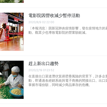
電影院因營收減少暫停活動
2020/8/9 02:22:00
〔本報消息〕因新冠肺炎疫情影響，發生疫情地方的
動。觀眾少也導致電影院的營業額銳減。
趕上新出口趨勢
2020/2/19 01:23:52
在直接出口渠道潛伏貿易壁壘風險的背景下，許多企
動，即通過各經銷系統與電子商務的間接出口。出口
掌握市場份額，同時減少商品庫存的危機。