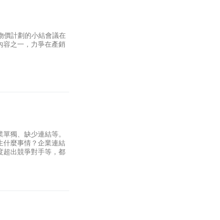
抑物價計劃的小結會議在
內容之一，力爭在產銷
業單獨、缺少連結等。
生什麼事情？企業連結
度超出競爭對手等，都