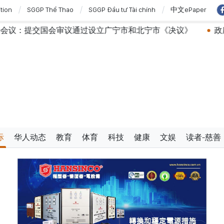
ition
SGGP Thể Thao
SGGP Đầu tư Tài chính
中文ePaper
通过设立广宁市和北宁市《决议》
政府总理黎明兴：外交部
际
华人动态
教育
体育
科技
健康
文娱
读者-慈善