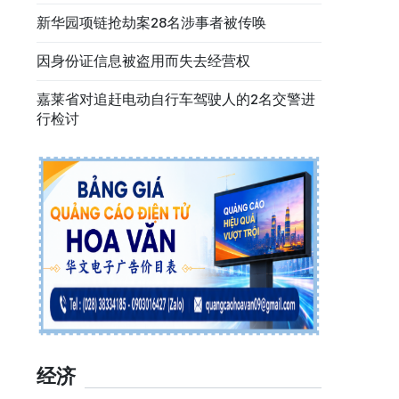
新华园项链抢劫案28名涉事者被传唤
因身份证信息被盗用而失去经营权
嘉莱省对追赶电动自行车驾驶人的2名交警进
行检讨
经济