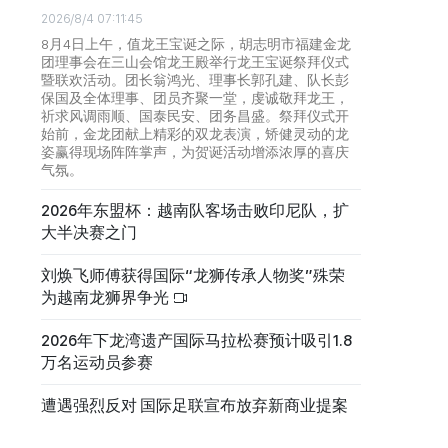
2026/8/4 07:11:45
8月4日上午，值龙王宝诞之际，胡志明市福建金龙
团理事会在三山会馆龙王殿举行龙王宝诞祭拜仪式
暨联欢活动。团长翁鸿光、理事长郭孔建、队长彭
保国及全体理事、团员齐聚一堂，虔诚敬拜龙王，
祈求风调雨顺、国泰民安、团务昌盛。祭拜仪式开
始前，金龙团献上精彩的双龙表演，矫健灵动的龙
姿赢得现场阵阵掌声，为贺诞活动增添浓厚的喜庆
气氛。
2026年东盟杯：越南队客场击败印尼队，扩
大半决赛之门
刘焕飞师傅获得国际“龙狮传承人物奖”殊荣
为越南龙狮界争光
2026年下龙湾遗产国际马拉松赛预计吸引1.8
万名运动员参赛
遭遇强烈反对 国际足联宣布放弃新商业提案