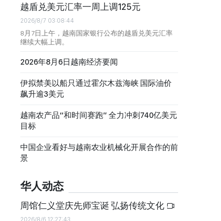
越盾兑美元汇率一周上调125元
2026/8/7 03:08:44
8月7日上午，越南国家银行公布的越盾兑美元汇率
继续大幅上调。
2026年8月6日越南经济要闻
伊拟禁美以船只通过霍尔木兹海峡 国际油价
飙升逾3美元
越南农产品“和时间赛跑” 全力冲刺740亿美元
目标
中国企业看好与越南农业机械化开展合作的前
景
华人动态
周馆仁义堂庆先师宝诞 弘扬传统文化
2026/8/6 12:27:43