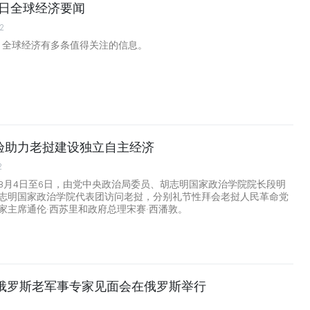
月6日全球经济要闻
2
日，全球经济有多条值得关注的信息。
验助力老挝建设独立自主经济
2
8月4日至6日，由党中央政治局委员、胡志明国家政治学院院长段明
志明国家政治学院代表团访问老挝，分别礼节性拜会老挝人民革命党
家主席通伦·西苏里和政府总理宋赛·西潘敦。
越俄罗斯老军事专家见面会在俄罗斯举行