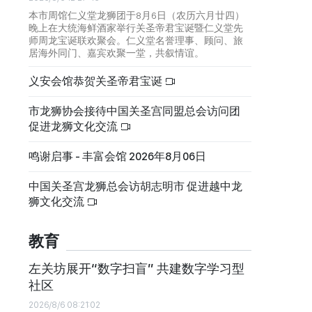
本市周馆仁义堂龙狮团于8月6日（农历六月廿四）
晚上在大统海鲜酒家举行关圣帝君宝诞暨仁义堂先
师周龙宝诞联欢聚会。仁义堂名誉理事、顾问、旅
居海外同门、嘉宾欢聚一堂，共叙情谊。
义安会馆恭贺关圣帝君宝诞
市龙狮协会接待中国关圣宫同盟总会访问团
促进龙狮文化交流
鸣谢启事 - 丰富会馆 2026年8月06日
中国关圣宫龙狮总会访胡志明市 促进越中龙
狮文化交流
教育
左关坊展开“数字扫盲” 共建数字学习型
社区
2026/8/6 08:21:02