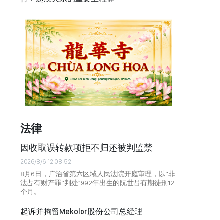
法律
因收取误转款项拒不归还被判监禁
2026/8/6 12:08:52
8月6日，广治省第六区域人民法院开庭审理，以“非
法占有财产罪”判处1992年出生的阮世吕有期徒刑12
个月。
起诉并拘留Mekolor股份公司总经理