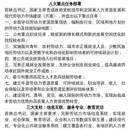
八大重点任务部署
苏林总书记、国家主席责成政府党组指导制定国家人力资源发展和
现代劳动力市场建设《方案》，并提出以下重点任务：
一、全面评估劳动力资源质量现状，编制按行业、区域和地方划分
的劳动力及技能短缺地图；
二、公布重点职业目录，根据新的增长模式和新的发展空间优化职
技院校布局；
三、实施面向青年、农村劳动力、城市非正规就业人员、少数民族
地区劳动力以及受数字化和自动化影响劳动者的可持续就业计划；
四、将公共就业政策纳入社经发展项目；
五、完善正规就业发展政策，支持企业创造就业岗位，提高越南劳
动者赴国外就业工作成效；
六、吸引和重用高层次人才及高技能劳动者；
七、建立年度劳动力资源质量、可持续就业、职业培训、收入、社
会保险以及劳动者和企业满意度监测评价指标体系；
八、建设现代、透明、灵活、融入国际的劳动力市场，实现由低成
本劳动力优势向高质量人力资源优势转变。
三大支柱：信息互联、服务专业、教育灵活
苏林总书记、国家主席要求，完善劳动力市场信息系统，实现就
业、社会保险、教育培训、企业和人口等数据互联互通；建设现代
化、专业化公共就业服务系统；建立覆盖各行业、各地区的人力资