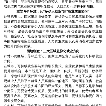
与此同时，非正规就业规模仍然较大，青年失业率居高不下，教育
培训结构与就业需求存在明显错位，人口老龄化进程不断加快。
重塑评价标准：从“多少人就业”到“就业质量如何”
苏林总书记、国家主席明确要求，评价劳动力资源质量必须从注重
数量转向更加注重质量、使用效率以及对劳动生产率的贡献。他指
出，不仅要关注有多少人实现就业，更要关注就业是否正规、是否
可持续、是否具备较高生产率和附加值；劳动者是否具备职业技
能、稳定收入、社会保险保障以及终身学习和职业转换的机会。最
终的衡量标准应是就业质量、人力资源质量以及劳动者对国家竞争
力提升的实际贡献。
因地制宜：三大区域差异化就业方向
针对不同区域，苏林总书记、国家主席提出了差异化的可持续就业
方向。
在城市，可持续就业要与新的增长模式、企业发展和居民生活质量
提升相结合。本市既是工业、服务业、科技、革新创新、数字经
济、绿色经济和现代商业模式的集聚地，也是外来务工人员、非正
规就业人员和平台就业人员高度集中的地区，同时面临住房、社会
基础设施和公共服务等方面的巨大压力。因此，目标不仅是增加就
业岗位，更要创造更加优质、更加规范的就业机会，使劳动者享有
更高生产率、更高收入、更完善的社会保障、更强技能和更广阔的
职业发展空间。
在农村，可持续就业要与提高劳动价值、推动技能型劳动力转移和