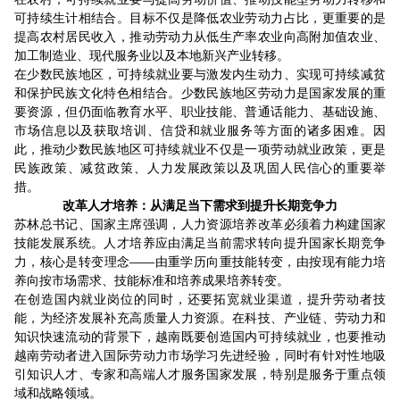
可持续生计相结合。目标不仅是降低农业劳动力占比，更重要的是
提高农村居民收入，推动劳动力从低生产率农业向高附加值农业、
加工制造业、现代服务业以及本地新兴产业转移。
在少数民族地区，可持续就业要与激发内生动力、实现可持续减贫
和保护民族文化特色相结合。少数民族地区劳动力是国家发展的重
要资源，但仍面临教育水平、职业技能、普通话能力、基础设施、
市场信息以及获取培训、信贷和就业服务等方面的诸多困难。因
此，推动少数民族地区可持续就业不仅是一项劳动就业政策，更是
民族政策、减贫政策、人力发展政策以及巩固人民信心的重要举
措。
改革人才培养：从满足当下需求到提升长期竞争力
苏林总书记、国家主席强调，人力资源培养改革必须着力构建国家
技能发展系统。人才培养应由满足当前需求转向提升国家长期竞争
力，核心是转变理念——由重学历向重技能转变，由按现有能力培
养向按市场需求、技能标准和培养成果培养转变。
在创造国内就业岗位的同时，还要拓宽就业渠道，提升劳动者技
能，为经济发展补充高质量人力资源。在科技、产业链、劳动力和
知识快速流动的背景下，越南既要创造国内可持续就业，也要推动
越南劳动者进入国际劳动力市场学习先进经验，同时有针对性地吸
引知识人才、专家和高端人才服务国家发展，特别是服务于重点领
域和战略领域。