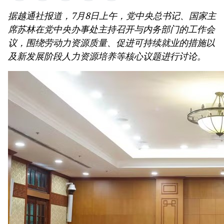
《决议》的行动计划
据越通社报道，7月8日上午，党中央总书记、国家主
第十六届国会第一次非常规会议：大力减少有条件的
席苏林在党中央办事处主持召开与内务部门的工作会
经营行业
第十六届国会第一次非常规会议：海关手续改革与数
议，围绕劳动力资源质量、促进可持续就业的措施以
字化转型及风险管理相结合
及新发展阶段人力资源培养等核心议题进行讨论。