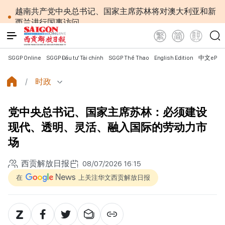
越南共产党中央总书记、国家主席苏林将对澳大利亚和新
西兰进行国事访问
政府总理黎明兴：网络安全必须做到“维护系统”与
“保护人员”紧密结合
越南政府总理黎明兴会见马来西亚国防部长
SGGP Online
SGGP Đầu tư Tài chính
SGGP Thể Thao
English Edition
中文ePap
党中央总书记、国家主席苏林：越南与马来西亚关系
日益活跃
时政
党中央总书记、国家主席苏林：建设一部科学严谨、
简明精炼、便于执行且具有长远生命力的党章
党中央总书记、国家主席苏林：必须建设
苏林总书记、国家主席会见东盟国家驻河内使节：共
同建设团结、自强的东盟共同体
现代、透明、灵活、融入国际的劳动力市
越南国会常务委员会会议：提交国会审议通过设立广
场
宁市和北宁市《决议》
政府总理黎明兴：外交部门为构建有利于发展的对外
西贡解放日报
08/07/2026 16:15
格局作出贡献
越南第十六届国会第一次非常规会议：主动防范传统
在
上关注华文西贡解放日报
与非传统安全威胁
越南第十六届国会第一次非常规会议：健全与新组织
架构模式相适应的乡级军事指挥部
越南政府总理黎明兴：抓紧完善落实党中央三中全会