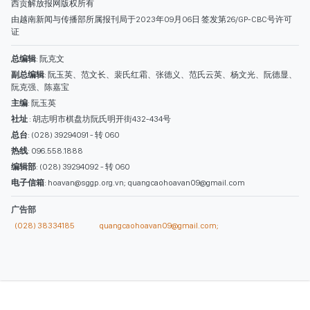
西贡解放报网版权所有
由越南新闻与传播部所属报刊局于2023年09月06日 签发第26/GP-CBC号许可
证
总编辑
: 阮克文
副总编辑
: 阮玉英、范文长、裴氏红霜、张德义、范氏云英、杨文光、阮德显、
阮克强、陈嘉宝
主编
: 阮玉英
社址
: 胡志明市棋盘坊阮氏明开街432-434号
总台
: (028) 39294091 - 转 060
热线
: 096.558.1888
编辑部
: (028) 39294092 - 转 060
电子信箱
: hoavan@sggp.org.vn; quangcaohoavan09@gmail.com
广告部
(028) 38334185
quangcaohoavan09@gmail.com;