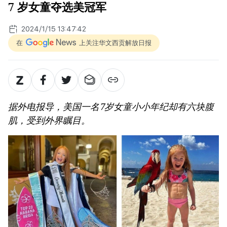
7 岁女童夺选美冠军
2024/1/15 13:47:42
在
上关注华文西贡解放日报
据外电报导，美国一名7岁女童小小年纪却有六块腹
肌，受到外界瞩目。