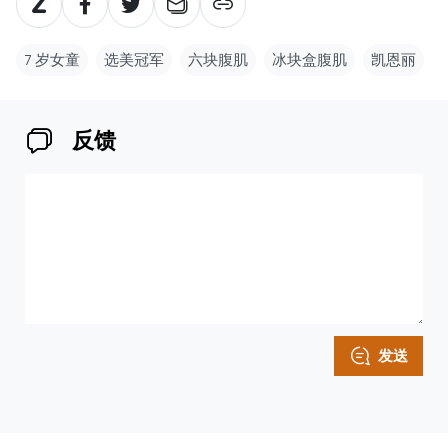
7 岁女童
选美冠军
六块腹肌
冰块盒腹肌
凯恩丽
反馈
发送