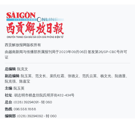
总编辑
: 阮克文
副总编辑
: 阮玉英、范文长、裴氏红霜、张德义、范氏云英、杨文光、阮德显、
阮克强、陈嘉宝
主编
: 阮玉英
社址
: 胡志明市棋盘坊阮氏明开街432-434号
总台
: (028) 39294091 - 转 060
热线
: 096.558.1888
编辑部
: (028) 39294092 - 转 060
电子信箱
: hoavan@sggp.org.vn; quangcaohoavan09@gmail.com
广告部
(028) 38334185
quangcaohoavan09@gmail.com;
类别
时事照片
视讯