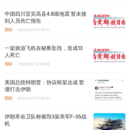
中国四川宜宾高县4.8级地震 暂未接
到人员伤亡报告
国际
2026/8/3 02:16:27
一架旅游飞机在秘鲁坠毁，造成13
人死亡
国际
2026/8/2 10:59:00
美国总统特朗普：协议框架达成 暂
缓打击伊朗
国际
2026/8/2 07:58:43
伊朗革命卫队称摧毁3架美军F-35战
机