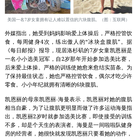
美国一名7岁女童拥有让人难以置信的六块腹肌。（图：互联网）
外媒指出，她受到妈妈影响爱上体操后，严格控管饮
食，每周健身4次，练出傲人的“冰块盒腹肌”。据
《每日邮报》报导，现居洛杉矶的7岁女童凯恩丽是
一名小小选美冠军，自2岁那年开始参加选美比赛，
后来爱上体操。严格的训练使她愈来愈结实苗条。为
了保持最佳状态，她也严格控管饮食，偶尔才吃少许
零食。小小年纪就拥有清晰的6块腹肌。
凯恩丽的母亲凯恩丽‧海曼表示，凯恩丽对她的腹肌
相当自豪，为了让腹肌更明显而做了许多运动海曼指
出，凯恩丽2岁时就参加选美比赛，即使接受的训练
不多，却是个天生的表演者。海曼是一间啦啦队健身
房的经营者，她很快就发现凯恩丽只要看她的动作，