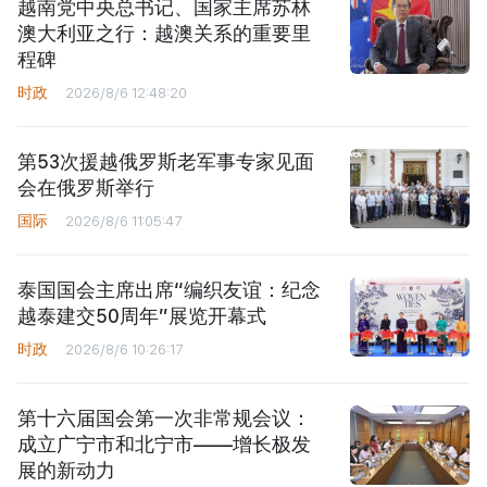
越南党中央总书记、国家主席苏林
澳大利亚之行：越澳关系的重要里
程碑
时政
2026/8/6 12:48:20
第53次援越俄罗斯老军事专家见面
会在俄罗斯举行
国际
2026/8/6 11:05:47
泰国国会主席出席“编织友谊：纪念
越泰建交50周年”展览开幕式
时政
2026/8/6 10:26:17
第十六届国会第一次非常规会议：
成立广宁市和北宁市——增长极发
展的新动力