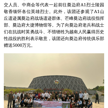
交人员、中商会等代表一起前往奠边府A1烈士陵园
敬香缅怀各位英雄烈士。此外，该团还参观了A1山
丘遗迹属奠边府战场遗迹群体、芒峰奠边府战役指挥
部、奠边府大捷博物馆等。为了向奠边府老兵和战士
们在抗战时英勇战斗、不惜牺牲为越南人民赢得历史
性战役的胜利表示敬意，该团还向奠边府传统俱乐部
赠送5000万元。