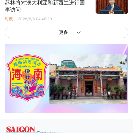
苏林将对澳大利亚和新西兰进行国
事访问
时政
2026/8/6 04:48:29
更多
西贡解放报网版权所有
由越南新闻与传播部所属报刊局于2023年09月06日 签发第26/GP-CBC号许可
证
总编辑
: 阮克文
副总编辑
: 阮玉英、范文长、裴氏红霜、张德义、范氏云英、杨文光、阮德显、
阮克强、陈嘉宝