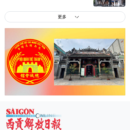
更多
西贡解放报网版权所有
由越南新闻与传播部所属报刊局于2023年09月06日 签发第26/GP-CBC号许可
证
总编辑
: 阮克文
副总编辑
: 阮玉英、范文长、裴氏红霜、张德义、范氏云英、杨文光、阮德显、
阮克强、陈嘉宝
主编
: 阮玉英
社址
: 胡志明市棋盘坊阮氏明开街432-434号