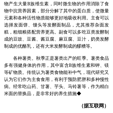
物产生大量B族维生素，同时微生物的作用消除了食
物中抗营养因素，部分分解了其中的蛋白质，使微量
元素和各种活性物质能够更好地吸收利用。主食可以
选择发面饼、馒头等发酵面制品，尤其推荐杂面发
糕，粗细粮搭配营养更高。副食可以多吃豆类发酵制
成的豆豉、豆酱、酱豆腐、麻豆腐、豆汁，奶类发酵
制成的优酪乳，还有大米发酵制成的醪糟等。
各种薯类。秋季正是薯类出产的旺季。薯类食品
多有强健身体的作用，其中富含B族维生素和钾、镁
等矿物质。传统认为薯类食物能补中气，现代研究又
认为它们作为主食食用，有利于预防肥胖和多种慢性
病。经常吃山药、甘薯、芋头、马铃薯等，作为精白
米面的替换品，是非常好的养生措施◆
（据互联网）