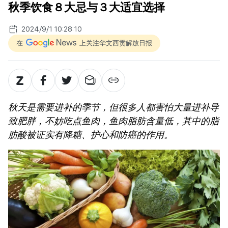
秋季饮食８大忌与３大适宜选择
2024/9/1 10:28:10
在
上关注华文西贡解放日报
秋天是需要进补的季节，但很多人都害怕大量进补导
致肥胖，不妨吃点鱼肉，鱼肉脂肪含量低，其中的脂
肪酸被证实有降糖、护心和防癌的作用。