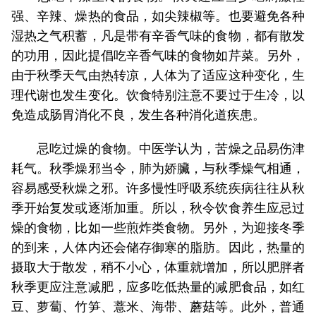
强、辛辣、燥热的食品，如尖辣椒等。也要避免各种
湿热之气积蓄，凡是带有辛香气味的食物，都有散发
的功用，因此提倡吃辛香气味的食物如芹菜。另外，
由于秋季天气由热转凉，人体为了适应这种变化，生
理代谢也发生变化。饮食特别注意不要过于生冷，以
免造成肠胃消化不良，发生各种消化道疾患。
忌吃过燥的食物。中医学认为，苦燥之品易伤津
耗气。秋季燥邪当令，肺为娇臟，与秋季燥气相通，
容易感受秋燥之邪。许多慢性呼吸系统疾病往往从秋
季开始复发或逐渐加重。所以，秋令饮食养生应忌过
燥的食物，比如一些煎炸类食物。另外，为迎接冬季
的到来，人体内还会储存御寒的脂肪。因此，热量的
摄取大于散发，稍不小心，体重就增加，所以肥胖者
秋季更应注意减肥，应多吃低热量的减肥食品，如红
豆、萝蔔、竹笋、薏米、海带、蘑菇等。此外，普通