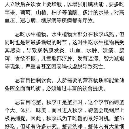
人立秋后在饮食上要增酸，以增强肝臟功能，要多吃
苹果、葡萄、山楂、柚子等偏酸、多汁的水果，对高
血压、冠心病、糖尿病等疾病都有疗效。
忌吃水生植物。水生植物大部分在秋季成熟，但
同时也是带最多囊蚴的时节，这时生吃水生植物易受
其感染，导致肠黏膜发炎、出血、水肿、溃疡、腹
泻、食欲不振，儿童脸部浮肿、发育迟滞、智力减退
等现象，严重者甚至因衰竭或虚脱导致死亡。
忌盲目控制饮食。人所需要的营养物质和能量储
备应全面而均衡，必须通过丰富的饮食提供。
忌盲目吃蟹。秋季正是蟹肥时，这个季节的螃蟹
个大、体肥、味美，而且进入秋季，螃蟹会爬到岸上
极易捕捉。因此，秋季成为了吃蟹的最好时机。蟹虽
好吃，但却有许多讲究。蟹要洗净，蟹体内有大量细