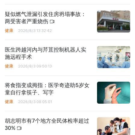
疑似燃气泄漏引发住房坍塌事故：
两受害者严重烧伤
健康
2026/8/3 13:32:42
医生跨越河内与芹苴控制机器人实
施远程手术
健康
2026/8/3 09:50:13
将食指变成拇指：医学奇迹助5岁女
童自行拿筷子、写字
健康
2026/8/3 08:05:01
胡志明市有7个地方全民体检率超过
30%