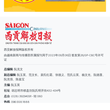
由越南新闻与传播部所属报刊局于2023年09月06日 签发第26/GP-CBC号许可
证
总编辑
: 阮克文
副总编辑
: 阮玉英、范文长、裴氏红霜、张德义、范氏云英、杨文光、阮德显、
阮克强、陈嘉宝
主编
: 阮玉英
社址
: 胡志明市棋盘坊阮氏明开街432-434号
总台
: (028) 39294091 - 转 060
热线
: 096.558.1888
编辑部
: (028) 39294092 - 转 060
电子信箱
: hoavan@sggp.org.vn; quangcaohoavan09@gmail.com
广告部
(028) 38334185
quangcaohoavan09@gmail.com;
类别
时事照片
视讯