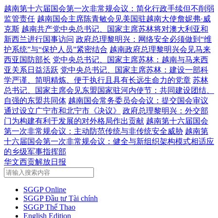
越南第十六届国会第一次非常规会议：简化行政手续但不削弱
监管责任
越南国会主席陈青敏会见美国驻越南大使詹妮弗·威
克斯
越南共产党中央总书记、国家主席苏林将对澳大利亚和
新西兰进行国事访问
政府总理黎明兴：网络安全必须做到“维
护系统”与“保护人员”紧密结合
越南政府总理黎明兴会见马来
西亚国防部长
党中央总书记、国家主席苏林：越南与马来西
亚关系日益活跃
党中央总书记、国家主席苏林：建设一部科
学严谨、简明精炼、便于执行且具有长远生命力的党章
苏林
总书记、国家主席会见东盟国家驻河内使节：共同建设团结、
自强的东盟共同体
越南国会常务委员会会议：提交国会审议
通过设立广宁市和北宁市《决议》
政府总理黎明兴：外交部
门为构建有利于发展的对外格局作出贡献
越南第十六届国会
第一次非常规会议：主动防范传统与非传统安全威胁
越南第
十六届国会第一次非常规会议：健全与新组织架构模式相适应
的乡级军事指挥部
华文西贡解放日报
SGGP Online
SGGP Đầu tư Tài chính
SGGP Thể Thao
English Edition