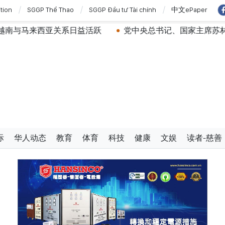
ition
SGGP Thể Thao
SGGP Đầu tư Tài chính
中文ePaper
来西亚关系日益活跃
党中央总书记、国家主席苏林：建设一
际
华人动态
教育
体育
科技
健康
文娱
读者-慈善