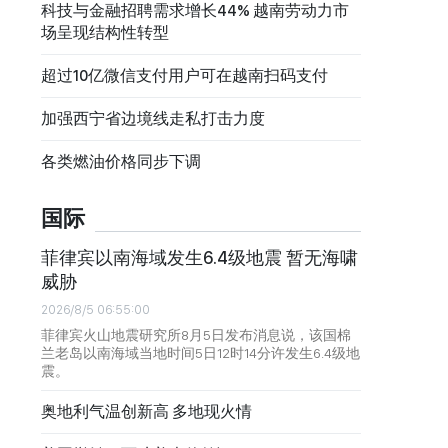
科技与金融招聘需求增长44% 越南劳动力市
场呈现结构性转型
超过10亿微信支付用户可在越南扫码支付
加强西宁省边境线走私打击力度
各类燃油价格同步下调
国际
菲律宾以南海域发生6.4级地震 暂无海啸
威胁
2026/8/5 06:55:00
菲律宾火山地震研究所8月5日发布消息说，该国棉
兰老岛以南海域当地时间5日12时14分许发生6.4级地
震。
奥地利气温创新高 多地现火情