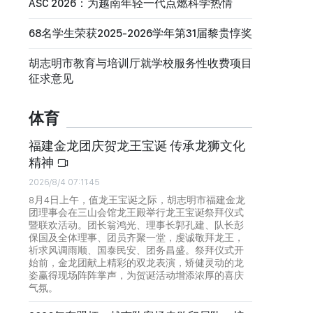
ASC 2026：为越南年轻一代点燃科学热情
68名学生荣获2025-2026学年第31届黎贵惇奖
胡志明市教育与培训厅就学校服务性收费项目
征求意见
体育
福建金龙团庆贺龙王宝诞 传承龙狮文化
精神
2026/8/4 07:11:45
8月4日上午，值龙王宝诞之际，胡志明市福建金龙
团理事会在三山会馆龙王殿举行龙王宝诞祭拜仪式
暨联欢活动。团长翁鸿光、理事长郭孔建、队长彭
保国及全体理事、团员齐聚一堂，虔诚敬拜龙王，
祈求风调雨顺、国泰民安、团务昌盛。祭拜仪式开
始前，金龙团献上精彩的双龙表演，矫健灵动的龙
姿赢得现场阵阵掌声，为贺诞活动增添浓厚的喜庆
气氛。