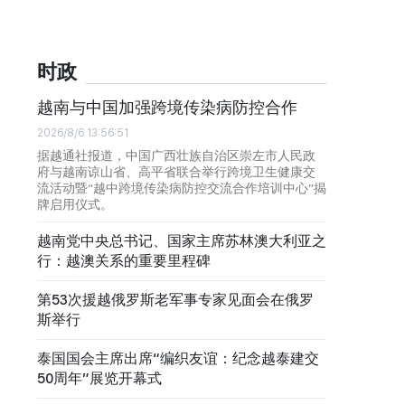
时政
越南与中国加强跨境传染病防控合作
2026/8/6 13:56:51
据越通社报道，中国广西壮族自治区崇左市人民政
府与越南谅山省、高平省联合举行跨境卫生健康交
流活动暨“越中跨境传染病防控交流合作培训中心”揭
牌启用仪式。
越南党中央总书记、国家主席苏林澳大利亚之
行：越澳关系的重要里程碑
第53次援越俄罗斯老军事专家见面会在俄罗
斯举行
泰国国会主席出席“编织友谊：纪念越泰建交
50周年”展览开幕式