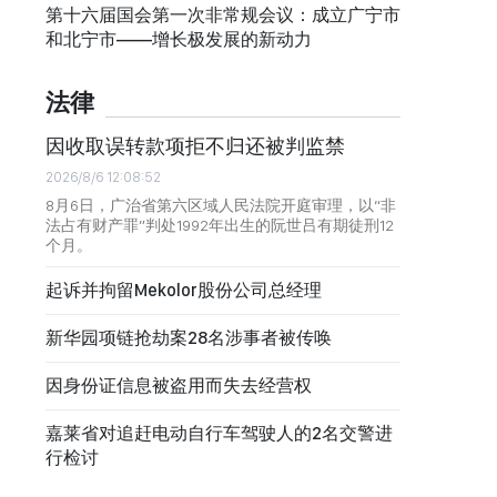
第十六届国会第一次非常规会议：成立广宁市
和北宁市——增长极发展的新动力
法律
因收取误转款项拒不归还被判监禁
2026/8/6 12:08:52
8月6日，广治省第六区域人民法院开庭审理，以“非
法占有财产罪”判处1992年出生的阮世吕有期徒刑12
个月。
起诉并拘留Mekolor股份公司总经理
新华园项链抢劫案28名涉事者被传唤
因身份证信息被盗用而失去经营权
嘉莱省对追赶电动自行车驾驶人的2名交警进
行检讨