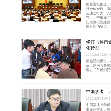
据越通社报道，
行全体会议，听
及违法行为、人
宜；北宁市成立
防铁路投资建设
殊机制的决议。
修订《越南
化转型
2026/8/6 01:30:4
据越通社报道，在
后，越南劳务输
理方式革新的要
中国学者：
2026/8/5 23:00:5
中国福建省华侨
主席苏林近日在