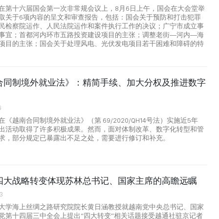
在第十六届国会第一次非常规会议上，8月6日上午，国会在大会堂举
取关于6项内容的呈文和审查报告，包括：国会关于预防和打击犯罪
民检察院运作、人民法院运作和案件执行工作的决议；广宁市成立事
事宜；首都河内环市五路投资建设项目的主张；调整老街—河内—海
项目的主张；国会关于处理风电、光伏发电项目若干困难和障碍的特
合同制境外就业法》：精简手续、加大分权及推进数字
6
《越南合同制境外就业法》（第 69/2020/QH14号法）实施近5年
出活动取得了许多积极成果。然而，面对体制改革、数字化转型和管
求，部分规定已暴露出不足之处，需要进行修订和补充。
四大战略转变体现苏林总书记、国家主席的高瞻远瞩
3
大学海上丝绸之路研究院院长黄日涵教授就越南党中央总书记、国家
党第十四届三中全会上提出“四大转变”相关话题接受越通社驻京记者