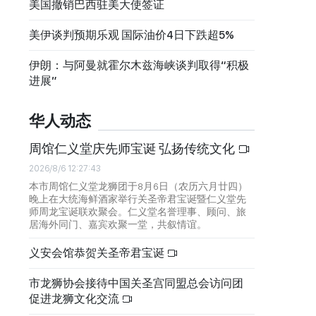
美国撤销巴西驻美大使签证
美伊谈判预期乐观 国际油价4日下跌超5%
伊朗：与阿曼就霍尔木兹海峡谈判取得“积极
进展”
华人动态
周馆仁义堂庆先师宝诞 弘扬传统文化
2026/8/6 12:27:43
本市周馆仁义堂龙狮团于8月6日（农历六月廿四）
晚上在大统海鲜酒家举行关圣帝君宝诞暨仁义堂先
师周龙宝诞联欢聚会。仁义堂名誉理事、顾问、旅
居海外同门、嘉宾欢聚一堂，共叙情谊。
义安会馆恭贺关圣帝君宝诞
市龙狮协会接待中国关圣宫同盟总会访问团
促进龙狮文化交流