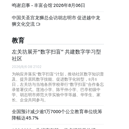
鸣谢启事 - 丰富会馆 2026年8月06日
中国关圣宫龙狮总会访胡志明市 促进越中龙
狮文化交流
教育
左关坊展开“数字扫盲” 共建数字学习型
社区
2026/8/6 08:21:02
为响应并落实“数字扫盲”计划，推动社区数字知识普
及、提升居民数字技能、促进数字化转型，8月6
日，左关坊与当地各所学校举行“数字扫盲”合作备忘
录签署仪式。莲池小学、陈平仲小学、巴亭初级中
学、胡志明市师范大学实验中学等越、华学生、家
长、企业共同参与。
全国预计减少逾1万7000个公立教育单位统筹
降幅达45.7%