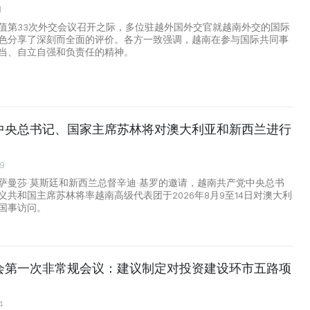
1
值第33次外交会议召开之际，多位驻越外国外交官就越南外交的国际
色分享了深刻而全面的评价。各方一致强调，越南在参与国际共同事
当、自立自强和负责任的精神。
中央总书记、国家主席苏林将对澳大利亚和新西兰进行
29
萨曼莎·莫斯廷和新西兰总督辛迪·基罗的邀请，越南共产党中央总书
义共和国主席苏林将率越南高级代表团于2026年8月9至14日对澳大利
国事访问。
会第一次非常规会议：建议制定对投资建设环市五路项
4