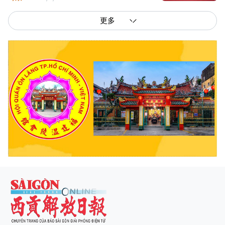
更多
西贡解放报网版权所有
由越南新闻与传播部所属报刊局于2023年09月06日 签发第26/GP-CBC号许可
证
总编辑
: 阮克文
副总编辑
: 阮玉英、范文长、裴氏红霜、张德义、范氏云英、杨文光、阮德显、
阮克强、陈嘉宝
主编
: 阮玉英
社址
: 胡志明市棋盘坊阮氏明开街432-434号
总台
: (028) 39294091 - 转 060